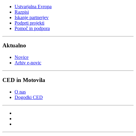
Ustvarjalna Evropa
Razpisi
Iskanje partnerjev
Podprti projekti
Pomoč in podpora
Aktualno
Novice
Arhiv e-novic
CED in Motovila
O nas
Dogodki CED