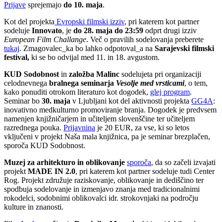
Prijave
sprejemajo
do 10. maja
.
Kot del projekta
Evropski filmski izziv
, pri katerem kot partner
sodeluje
Innovato
, je
do
28. maja do 23:59
odprt drugi izziv
European Film Challange
. Več o pravilih sodelovanja preberete
tukaj
. Zmagovalec_ka bo lahko odpotoval_a na
Sarajevski filmski
festival,
ki se bo odvijal med 11. in 18. avgustom.
KUD Sodobnost
in
založba Malinc
sodelujeta pri organizaciji
celodnevnega
bralnega seminarja
Vesolje med vrsticami
, o tem,
kako ponuditi otrokom literaturo kot dogodek,
glej program
.
Seminar bo
30. maja
v Ljubljani kot del aktivnosti projekta
GG4A
:
inovativno medkulturno promoviranje branja. Dogodek je predvsem
namenjen knjižničarjem in učiteljem slovenščine ter učiteljem
razrednega pouka.
Prijavnina
je 20 EUR, za vse, ki so letos
vključeni v projekt Naša mala knjižnica, pa je seminar brezplačen,
sporoča KUD Sodobnost.
Muzej za arhitekturo in oblikovanje
sporoča
, da so začeli izvajati
projekt
MADE IN 2.0
, pri katerem kot partner sodeluje tudi Center
Rog. Projekt združuje raziskovanje, oblikovanje in dediščino ter
spodbuja sodelovanje in izmenjavo znanja med tradicionalnimi
rokodelci, sodobnimi oblikovalci idr. strokovnjaki na področju
kulture in znanosti.