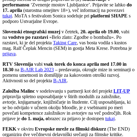
performansu
‘Zvenenje mostov Ljubljanice’. Prijavite se lahko
do
17. aprila
(starostna omejitev 18+), več informacij na povezavi
tukaj
. MoTA s festivalom Sonica sodeluje pri
platformi SHAPE
s
podporo Ustvarjalne Evrope.
Slovenski etnografski muzej
v četrtek,
20. aprila ob 19.00
, vabi
na
vodstvo po razstavi
»Belo zlato: Zgodbe o bombažu«. Po
razstavi, ki je del projekta
Taking Care
, vas bosta vodila s kustos
mag. Ralf Čeplak Mencin (SEM) in gostja Meta Krese. Potrebna je
prijava
.
RTV Slovenija
vabi
vsak torek do konca aprila med 17.00 in
18.30
na
B-AIR Lab 2023
– predavanja, okrogle mize in seminarji o
pomenu umetnosti in domišljije za kakovosten otroški razvoj.
Aktivnosti so del projekta
B-AIR
.
Založba Malinc
v sodelovanju s partnerji kot del projekt
LIT-UP
pripravlja spletno usposabljanje v štirih modulih za založnike,
avtorje, knjigarnarje, knjižničarje in študente. Cilj usposabljanja, ki
se bo odvijalo v učnem okolju Moodle, je z vsebinami po meri
povečati kompetence založnikov in avtorjev na več področjih. Rok
prijave je
do 1. maja, o
brazec za prijavo je dostopen
tukaj
.
FEKK
v okviru
Evropske mreže za filmski diskurz
(The END)
organizira dve večdnevni delavniški srečanji za filmske kritike.