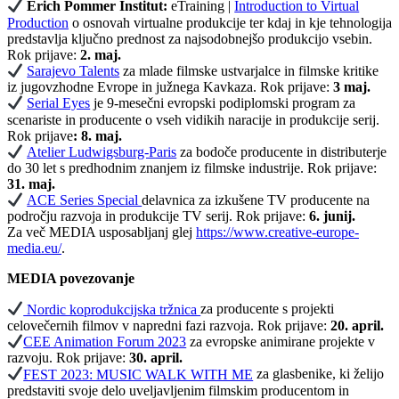
Erich Pommer Institut:
eTraining |
Introduction to Virtual
Production
o osnovah virtualne produkcije ter kdaj in kje tehnologija
predstavlja ključno prednost za najsodobnejšo produkcijo vsebin.
Rok prijave:
2. maj.
Sarajevo Talents
za mlade filmske ustvarjalce in filmske kritike
iz jugovzhodne Evrope in južnega Kavkaza. Rok prijave:
3 maj.
Serial Eyes
je 9-mesečni evropski podiplomski program za
scenariste in producente o vseh vidikih naracije in produkcije serij.
Rok prijave
: 8. maj.
Atelier Ludwigsburg-Paris
za bodoče producente in distributerje
do 30 let s predhodnim znanjem iz filmske industrije. Rok prijave:
31. maj.
ACE Series Special
delavnica za izkušene TV producente na
področju razvoja in produkcije TV serij. Rok prijave:
6. junij.
Za več MEDIA usposabljanj glej
https://www.creative-europe-
media.eu/
.
MEDIA povezovanje
Nordic koprodukcijska tržnica
za producente s projekti
celovečernih filmov v napredni fazi razvoja. Rok prijave:
20. april.
CEE Animation Forum 2023
za evropske animirane projekte v
razvoju. Rok prijave:
30. april.
FEST 2023: MUSIC WALK WITH ME
za glasbenike, ki želijo
predstaviti svoje delo uveljavljenim filmskim producentom in