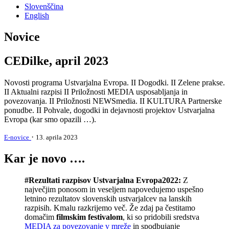
Slovenščina
English
Novice
CEDilke, april 2023
Novosti programa Ustvarjalna Evropa. II Dogodki. II Zelene prakse.
II Aktualni razpisi II Priložnosti MEDIA usposabljanja in
povezovanja. II Priložnosti NEWSmedia. II KULTURA Partnerske
ponudbe. II Pohvale, dogodki in dejavnosti projektov Ustvarjalna
Evropa (kar smo opazili …).
·
E-novice
13. aprila 2023
Kar je novo ….
#Rezultati razpisov Ustvarjalna Evropa2022:
Z
največjim ponosom in veseljem napovedujemo uspešno
letnino rezultatov slovenskih ustvarjalcev na lanskih
razpisih. Kmalu razkrijemo več. Že zdaj pa čestitamo
domačim
filmskim festivalom
, ki so pridobili sredstva
MEDIA za povezovanje v mreže
in spodbujanje