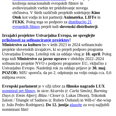
kroženja nenacionalnih evropskih filmov in
avdiovizualnih vsebin ter pridobivanje novega
občinstva. V štirih različnih projektih sodelujejo
Kino
Otok
kot vodja in kot partnerji
Animateka
,
LIFFe
in
FEKK
. Poleg tega so podporo za
distribucijo 21
evropskih filmov
prejeli tudi
slovenski distributerji
.
Izvajalci projektov Ustvarjalna Evropa, ne spreglejte
priložnosti za sofinanciranje projektov
!
Ministrstvo za kulturo
bo v letih 2023 in 2024 sofinanciralo
projekte slovenskih izvajalcev, ki so prejeli podporo programa
Ustvarjalna Evropa. Letošnji rok za oddajo vlog je
18. april
. Poleg
tega tudi
Ministrstvo za javno upravo
v obdobju 2022–2024
sofinancira projekte NVO s podporo programov EU, vključno z
Ustvarjalno Evropo. Naslednji rok za oddajo prijave je
30. maj
.
POZOR:
MJU sporoča, da po 2. odpiranju na voljo ostaja cca. 0,6
milijona evrov.
Evropski parlament
je v ožji izbor za
filmsko nagrado LUX
nominiral pet filmov
, in sicer
Alcarràs (r. Carla Simón), Burning
Days (r. Emin Alper), Blizu / Closer
(r. Lukas Dhont), Trikotnik
žalosti / Triangle of Sadness (r. Ruben Östlund) in Will-o’-the-wisp
(r. João Pedro Rodrigues).
Do 12. junija
glasujte
za svoj najljubši
nominirani film!