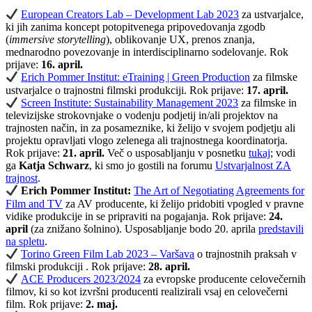
European Creators Lab – Development Lab 2023
za ustvarjalce,
ki jih zanima koncept potopitvenega pripovedovanja zgodb
(
immersive storytelling
), oblikovanje UX, prenos znanja,
mednarodno povezovanje in interdisciplinarno sodelovanje. Rok
prijave:
16. april.
Erich Pommer Institut: eTraining | Green Production
za filmske
ustvarjalce o trajnostni filmski produkciji. Rok prijave:
17. april.
Screen Institute: Sustainability Management 2023
za filmske in
televizijske strokovnjake o vodenju podjetij in/ali projektov na
trajnosten način, in za posameznike, ki želijo v svojem podjetju ali
projektu opravljati vlogo zelenega ali trajnostnega koordinatorja.
Rok prijave:
21. april.
Več o usposabljanju v posnetku
tukaj
; vodi
ga
Katja Schwarz
, ki smo jo gostili na forumu
Ustvarjalnost ZA
trajnost
.
Erich Pommer Institut:
The Art of Negotiating Agreements for
Film and TV
za AV producente, ki želijo pridobiti vpogled v pravne
vidike produkcije in se pripraviti na pogajanja. Rok prijave:
24.
april
(za znižano šolnino). Usposabljanje bodo 20. aprila
predstavili
na spletu
.
Torino Green Film Lab 2023 – Varšava
o trajnostnih praksah v
filmski produkciji . Rok prijave:
28. april.
ACE Producers 2023/2024
za evropske producente celovečernih
filmov, ki so kot izvršni producenti realizirali vsaj en celovečerni
film. Rok prijave:
2. maj.