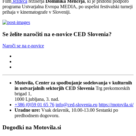
Film
Jezdeca
režiserja
Dominika Menceja
, ki je pridobil podporo
programa Ustvarjalna Evropa MEDIA, po uspešni festivalski turneji
prihaja v kinematografe v Sloveniji.
Se želite naročiti na e-novice CED Slovenia?
Naroči se na e-novice
Motovila, Center za spodbujanje sodelovanja v kulturnih
in ustvarjalnih sektorjih
CED Slovenia
Trg prekomorskih
brigad 1,
1000 Ljubljana, 3. nad.
+386 (0)59 01 65 76
info@ced-slovenia.eu
https://motovila.si/
Uradne ure:
Vsak delavnik, 10.00-13.00
Sestanki po
predhodnem dogovoru.
Dogodki na Motovila.si