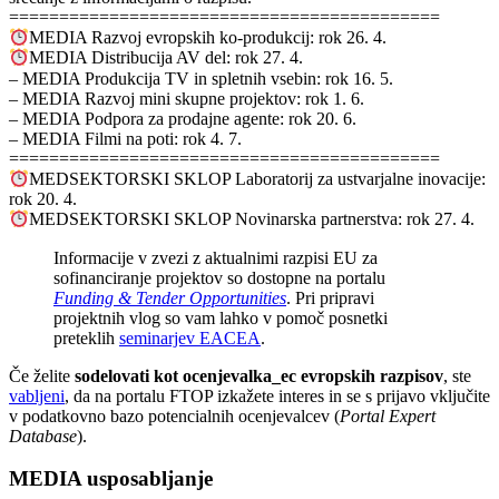
===========================================
MEDIA Razvoj evropskih ko-produkcij: rok 26. 4.
MEDIA Distribucija AV del: rok 27. 4.
– MEDIA Produkcija TV in spletnih vsebin: rok 16. 5.
– MEDIA Razvoj mini skupne projektov: rok 1. 6.
– MEDIA Podpora za prodajne agente: rok 20. 6.
– MEDIA Filmi na poti: rok 4. 7.
===========================================
MEDSEKTORSKI SKLOP Laboratorij za ustvarjalne inovacije:
rok 20. 4.
MEDSEKTORSKI SKLOP Novinarska partnerstva: rok 27. 4.
Informacije v zvezi z aktualnimi razpisi EU za
sofinanciranje projektov so dostopne na portalu
Funding & Tender Opportunities
. Pri pripravi
projektnih vlog so vam lahko v pomoč posnetki
preteklih
seminarjev EACEA
.
Če želite
sodelovati kot ocenjevalka_ec evropskih razpisov
, ste
vabljeni
, da na portalu FTOP izkažete interes in se s prijavo vključite
v podatkovno bazo potencialnih ocenjevalcev (
Portal Expert
Database
).
MEDIA usposabljanje