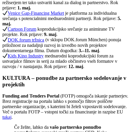
režiserjem ter tako ustvariti kanal za dialog in partnerstvo. Rok
prijave:
1. maj.
Venice Gap-Financing Market
je platforma za individualna
srečanja s potencialnimi mednarodnimi partnerji. Rok prijave:
5.
maj.
Cartoon Forum
koprodukcijsko srečanje za animirane TV
projekte. Rok prijave:
9. maj
.
DOK.forum tržnica
(v sklopu DOK.forum München) ponuja
priložnost za nadaljnji razvoj in izvedbo novih projektov
dokumentarnega filma. Datum dogodka:
3.–11. maj
.
Kids Kino Industry
mednarodni koprodukcijski forum za
ustvarjalce filmov in serij za mlado občinstvo vseh formatov v
razvoju / v nastajanju. Rok prijave:
12. maj
.
KULTURA – ponudbe za partnersko sodelovanje v
projektih
Funding and Tenders Portal
(FOTP) omogoča iskanje partnerjev.
Brez registracije na portalu lahko s pomočjo filtrov poiščete
partnerske organizacije, s katerimi bi želeli vzpostaviti sodelovanje.
Več o portalu FOTP – vstopni točki za financiranje in razpise EU
tukaj
.
Če želite, lahko da
vašo partnersko ponudbo