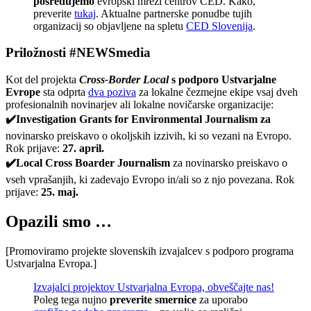
posredujemo
evropski mreži centrov CED. Kako,
preverite
tukaj
. Aktualne partnerske ponudbe tujih
organizacij so objavljene na spletu
CED Slovenija
.
Priložnosti #NEWSmedia
Kot del projekta
Cross-Border Local
s podporo Ustvarjalne
Evrope
sta odprta
dva poziva
za lokalne čezmejne ekipe vsaj dveh
profesionalnih novinarjev ali lokalne novičarske organizacije:
✔
️Investigation Grants for Environmental Journalism za
novinarsko preiskavo o okoljskih izzivih, ki so vezani na Evropo.
Rok prijave:
27. april.
✔
️Local Cross Boarder Journalism
za novinarsko preiskavo o
vseh vprašanjih, ki zadevajo Evropo in/ali so z njo povezana. Rok
prijave:
25. maj.
Opazili smo …
[Promoviramo projekte slovenskih izvajalcev s podporo programa
Ustvarjalna Evropa.]
Izvajalci projektov Ustvarjalna Evropa, obveščajte nas!
Poleg tega nujno
preverite smernice
za uporabo