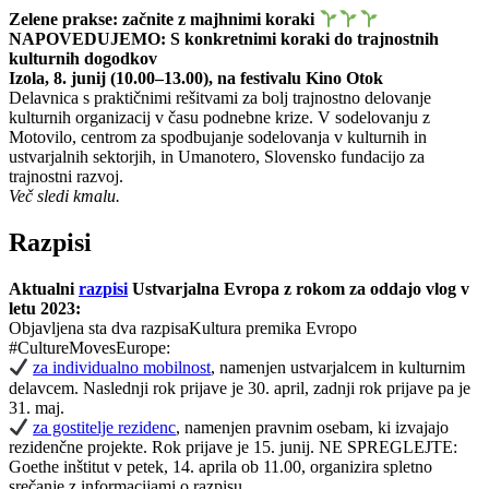
Zelene prakse: začnite z majhnimi koraki
NAPOVEDUJEMO: S konkretnimi koraki do trajnostnih
kulturnih dogodkov
Izola, 8. junij (10.00–13.00), na festivalu Kino Otok
Delavnica s praktičnimi rešitvami za bolj trajnostno delovanje
kulturnih organizacij v času podnebne krize. V sodelovanju z
Motovilo, centrom za spodbujanje sodelovanja v kulturnih in
ustvarjalnih sektorjih, in Umanotero, Slovensko fundacijo za
trajnostni razvoj.
Več sledi kmalu.
Razpisi
Aktualni
razpisi
Ustvarjalna Evropa z rokom za oddajo vlog v
letu 2023:
Objavljena sta dva razpisaKultura premika Evropo
#CultureMovesEurope:
za individualno mobilnost
, namenjen ustvarjalcem in kulturnim
delavcem. Naslednji rok prijave je 30. april, zadnji rok prijave pa je
31. maj.
za gostitelje rezidenc
, namenjen pravnim osebam, ki izvajajo
rezidenčne projekte. Rok prijave je 15. junij. NE SPREGLEJTE:
Goethe inštitut v petek, 14. aprila ob 11.00, organizira spletno
srečanje z informacijami o razpisu.