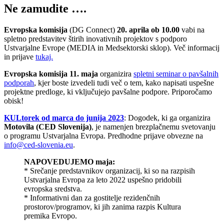
Ne zamudite ….
Evropska komisija
(DG Connect)
20. aprila ob 10.00
vabi na
spletno predstavitev štirih inovativnih projektov s podporo
Ustvarjalne Evrope (MEDIA in Medsektorski sklop). Več informacij
in prijave
tukaj.
Evropska komisija 11. maja
organizira
spletni seminar o pavšalnih
podporah
, kjer boste izvedeli tudi več o tem, kako napisati uspešne
projektne predloge, ki vključujejo pavšalne podpore. Priporočamo
obisk!
KULtorek od marca do junija 2023
: Dogodek, ki ga organizira
Motovila (CED Slovenija)
, je namenjen brezplačnemu svetovanju
o programu Ustvarjalna Evropa. Predhodne prijave obvezne na
info@ced-slovenia.eu
.
NAPOVEDUJEMO maja:
* Srečanje predstavnikov organizacij, ki so na razpisih
Ustvarjalna Evropa za leto 2022 uspešno pridobili
evropska sredstva.
* Informativni dan za gostitelje rezidenčnih
prostorov/programov, ki jih zanima razpis Kultura
premika Evropo.