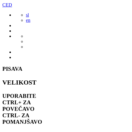
Preskoči
CED
to
sl
vsebine
en
PISAVA
VELIKOST
UPORABITE
CTRL+
ZA
POVEČAVO
CTRL-
ZA
POMANJŠAVO