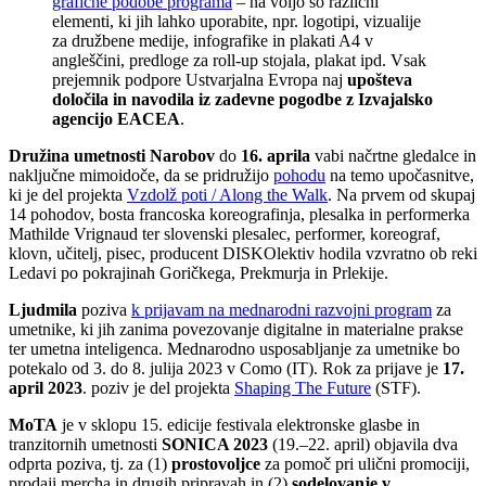
grafične podobe programa
– na voljo so različni
elementi, ki jih lahko uporabite, npr. logotipi, vizualije
za družbene medije, infografike in plakati A4 v
angleščini, predloge za roll-up stojala, plakat ipd. Vsak
prejemnik podpore Ustvarjalna Evropa naj
upošteva
določila in navodila iz zadevne pogodbe z Izvajalsko
agencijo EACEA
.
Družina umetnosti Narobov
do
16. aprila
vabi načrtne gledalce in
naključne mimoidoče, da se pridružijo
pohodu
na temo upočasnitve,
ki je del projekta
Vzdolž poti / Along the Walk
. Na prvem od skupaj
14 pohodov, bosta francoska koreografinja, plesalka in performerka
Mathilde Vrignaud ter slovenski plesalec, performer, koreograf,
klovn, učitelj, pisec, producent DISKOlektiv hodila vzvratno ob reki
Ledavi po pokrajinah Goričkega, Prekmurja in Prlekije.
Ljudmila
poziva
k prijavam na mednarodni razvojni program
za
umetnike, ki jih zanima povezovanje digitalne in materialne prakse
ter umetna inteligenca. Mednarodno usposabljanje za umetnike bo
potekalo od 3. do 8. julija 2023 v Como (IT). Rok za prijave je
17.
april 2023
. poziv je del projekta
Shaping The Future
(STF).
MoTA
je v sklopu 15. edicije festivala elektronske glasbe in
tranzitornih umetnosti
SONICA 2023
(19.–22. april) objavila dva
odprta poziva, tj. za (1)
prostovoljce
za pomoč pri ulični promociji,
prodaji mercha in drugih pripravah in (2)
sodelovanje v