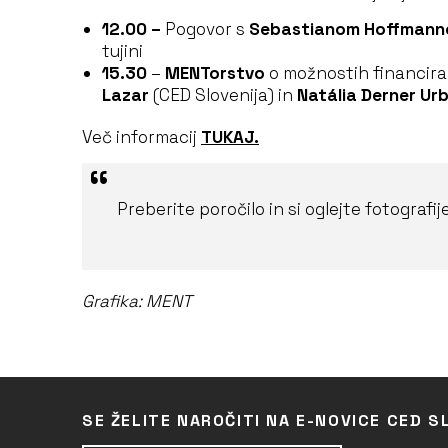
12.00 –
Pogovor s
Sebastianom Hoffman
tujini
15.30
–
MENTorstvo
o možnostih financira
Lazar
(CED Slovenija) in
Natália Derner Urb
Več informacij
TUKAJ.
Preberite poročilo in si oglejte fotografi
Grafika: MENT
SE ŽELITE NAROČITI NA E-NOVICE CED S