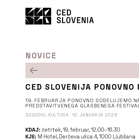
Preskoči
to
vsebine
NOVICE
CED SLOVENIJA PONOVNO 
19. FEBRUARJA PONOVNO SODELUJEMO 
PREDSTAVITVENEGA GLASBENEGA FESTIVA
DOGODKI,
KULTURA
·
12. JANUARJA 2026
KDAJ:
četrtek, 19. februar, 12.00–16.30
KJE:
M Hotel, Derčeva ulica 4, 1000 Ljubljana