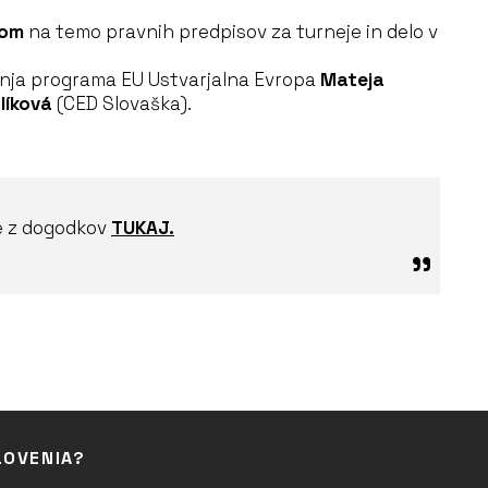
nom
na temo pravnih predpisov za turneje in delo v
nja programa EU Ustvarjalna Evropa
Mateja
líková
(CED Slovaška).
je z dogodkov
TUKAJ.
LOVENIA?