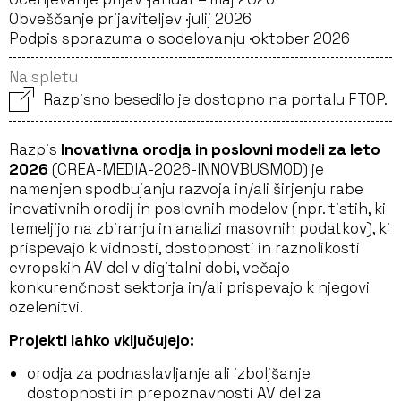
Obveščanje prijaviteljev ·
julij 2026
Podpis sporazuma o sodelovanju ·
oktober 2026
Na spletu
Razpisno besedilo je dostopno na portalu FTOP.
Razpis
Inovativna orodja in poslovni modeli za leto
2026
(CREA-MEDIA-2026-INNOVBUSMOD) je
namenjen spodbujanju razvoja in/ali širjenju rabe
inovativnih orodij in poslovnih modelov (npr. tistih, ki
temeljijo na zbiranju in analizi masovnih podatkov), ki
prispevajo k vidnosti, dostopnosti in raznolikosti
evropskih AV del v digitalni dobi, večajo
konkurenčnost sektorja in/ali prispevajo k njegovi
ozelenitvi.
Projekti lahko vključujejo:
orodja za podnaslavljanje ali izboljšanje
dostopnosti in prepoznavnosti AV del za