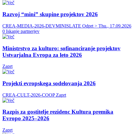
Razvoj “mini” skupine projektov 2026
CREA-MEDIA-2026-DEVMINISLATE
Odprt > Thu., 17.09.2026
0 Iskanje partnerjev
Ministrstvo za kulturo: sofinanciranje projektov
Ustvarjalna Evropa za leto 2026
Zaprt
Projekti evropskega sodelovanja 2026
CREA-CULT-2026-COOP
Zaprt
Razpis za gostitelje rezidenc Kultura premika
Evropo 2025–2026
Zaprt