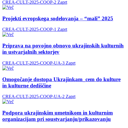
CREA-CULT-2025-COOP-2
Zaprt
Projekti evropskega sodelovanja – “mali” 2025
CREA-CULT-2025-COOP-1
Zaprt
Priprava na povojno obnovo ukrajinskih kulturnih
in ustvarjalnih sektorjev
CREA-CULT-2025-COOP-UA-3
Zaprt
Omogočanje dostopa Ukrajinkam_cem do kulture
in kulturne dediščine
CREA-CULT-2025-COOP-UA-2
Zaprt
Podpora ukrajinskim umetnikom in kulturnim
organizacijam pri soustvarjanju/prikazovanju