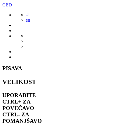
Preskoči
CED
to
sl
vsebine
en
PISAVA
VELIKOST
UPORABITE
CTRL+
ZA
POVEČAVO
CTRL-
ZA
POMANJŠAVO