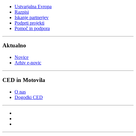
Ustvarjalna Evropa
Razpisi
Iskanje partnerjev
Podprti projekti
Pomoč in podpora
Aktualno
Novice
Arhiv e-novic
CED in Motovila
O nas
Dogodki CED