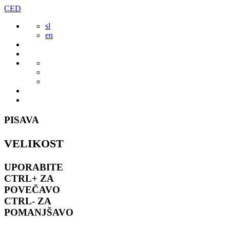
Preskoči
CED
to
sl
vsebine
en
PISAVA
VELIKOST
UPORABITE
CTRL+
ZA
POVEČAVO
CTRL-
ZA
POMANJŠAVO