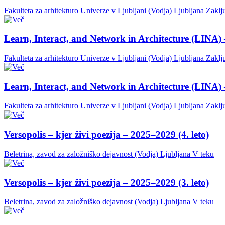
Fakulteta za arhitekturo Univerze v Ljubljani (Vodja)
Ljubljana
Zaklj
Learn, Interact, and Network in Architecture (LINA) 
Fakulteta za arhitekturo Univerze v Ljubljani (Vodja)
Ljubljana
Zaklj
Learn, Interact, and Network in Architecture (LINA) 
Fakulteta za arhitekturo Univerze v Ljubljani (Vodja)
Ljubljana
Zaklj
Versopolis – kjer živi poezija – 2025–2029 (4. leto)
Beletrina, zavod za založniško dejavnost (Vodja)
Ljubljana
V teku
Versopolis – kjer živi poezija – 2025–2029 (3. leto)
Beletrina, zavod za založniško dejavnost (Vodja)
Ljubljana
V teku