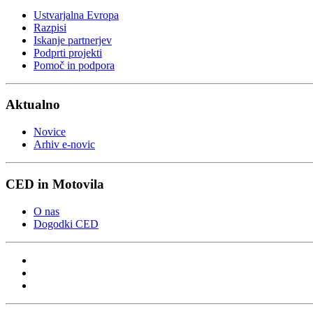
Ustvarjalna Evropa
Razpisi
Iskanje partnerjev
Podprti projekti
Pomoč in podpora
Aktualno
Novice
Arhiv e-novic
CED in Motovila
O nas
Dogodki CED