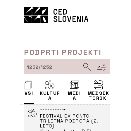
Preskoči
(Vodja)
to
vsebine
PREVODNI PROJEKT (9
KNJIG)
KUD Sodobnost
International (Vodja)
LJUBLJANA
PODPRTI PROJEKTI
PREVODNI PROJEKT (4
1252/1252
KNJIGE)
Kulturno-umetniško
društvo Zrakogled –
Associazione artistico-
VSI
KULTUR
MEDI
MEDSEK
culturale Zrakogled (Vodja)
A
A
TORSKI
FESTIVAL EX PONTO -
TRILETNA PODPORA (2.
LETO)