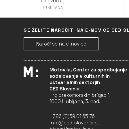
d.d. (Vodja)
LJUBLJANA
FESTIVAL LENT
SE ŽELITE NAROČITI NA E-NOVICE CED S
Kulturno prireditveni
center Narodni dom
Naroči se na e-novice
Maribor (Vodja)
MINSTREL – MUSIC
NETWORK SUPPORTING
Motovila, Center za spodbujanje
TRANS-NATIONAL
sodelovanja v kulturnih in
EXCHANGE AND
ustvarjalnih sektorjih
DISSEMINATION OF MUSIC
CED Slovenia
RESOURCES AT
EUROPEAN LEVEL
Trg prekomorskih brigad 1,
SIGIC – Slovenski
1000 Ljubljana, 3. nad.
glasbenoinformacijski
center (Partner)
+386 (0)59 01 65 76
LJUBLJANA
info@ced-slovenia.eu