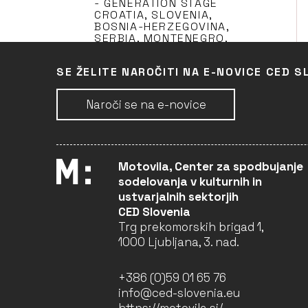
- GENERATION STAGE
CROATIA, SLOVENIA,
BOSNIA-HERZEGOVINA,
SERBIA, MONTENEGRO,
ALBANIA - REINVESTMENT
INTO DISTRIBUTION AND
SE ŽELITE NAROČITI NA E-NOVICE CED S
ACQUISITION OF NON-
NATIONAL EUROPEAN
TITLES 2023-2025
Naroči se na e-novice
Blitz film & video
distribution (Partner)
LJUBLJANA
Motovila, Center za spodbujanje
sodelovanja v kulturnih in
2020, 2021 -
ustvarjalnih sektorjih
GENERATION SLOVENIA -
CED Slovenia
REINVESTMENT INTO
DISTRIBUTION AND
Trg prekomorskih brigad 1,
ACQUISITION OF NON-
1000 Ljubljana, 3. nad.
NATIONAL EUROPEAN
TITLES 2022-2024
Blitz film & video
+386 (0)59 01 65 76
distribution (Vodja)
info@ced-slovenia.eu
LJUBLJANA