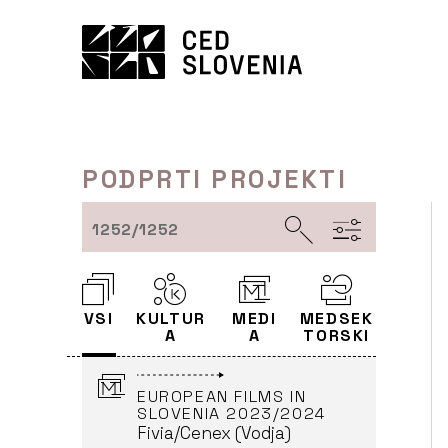
Preskoči
Fivia/Cenex (Vodja)
to
VOJNIK
vsebine
2023 FILM DISTRIBUTION
- GENERATION STAGE
CROATIA, SLOVENIA,
BOSNIA-HERZEGOVINA,
PODPRTI PROJEKTI
SERBIA, ALBANIA -
REINVESTMENT INTO
DISTRIBUTION AND
ACQUISITION OF NON-
1252/1252
NATIONAL EUROPEAN
TITLES 2024-2026
Blitz film & video
distribution (Partner)
VSI
KULTUR
MEDI
MEDSEK
LJUBLJANA
A
A
TORSKI
EUROPEAN FILMS IN
SLOVENIA 2023/2024
Fivia/Cenex (Vodja)