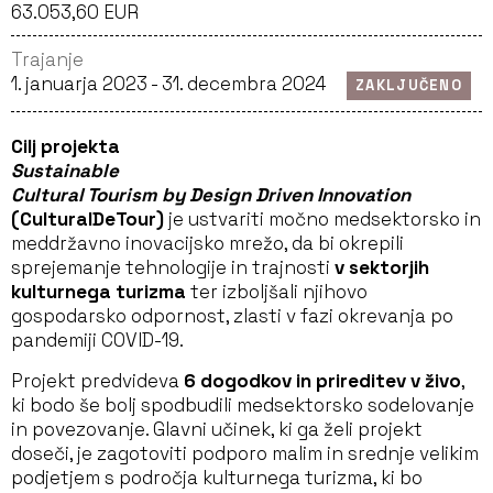
63.053,60 EUR
Trajanje
1. januarja 2023 - 31. decembra 2024
ZAKLJUČENO
Cilj projekta
Sustainable
Cultural Tourism by Design Driven Innovation
(CulturalDeTour)
je ustvariti močno medsektorsko in
meddržavno inovacijsko mrežo, da bi okrepili
sprejemanje tehnologije in trajnosti
v sektorjih
kulturnega turizma
ter izboljšali njihovo
gospodarsko odpornost, zlasti v fazi okrevanja po
pandemiji COVID-19.
Projekt predvideva
6 dogodkov in prireditev v živo
,
ki bodo še bolj spodbudili medsektorsko sodelovanje
in povezovanje. Glavni učinek, ki ga želi projekt
doseči, je zagotoviti podporo malim in srednje velikim
podjetjem s področja kulturnega turizma, ki bo