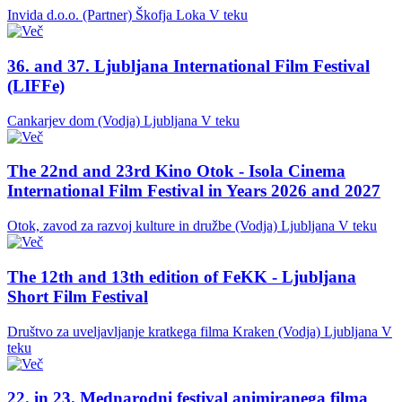
Invida d.o.o. (Partner)
Škofja Loka
V teku
36. and 37. Ljubljana International Film Festival
(LIFFe)
Cankarjev dom (Vodja)
Ljubljana
V teku
The 22nd and 23rd Kino Otok - Isola Cinema
International Film Festival in Years 2026 and 2027
Otok, zavod za razvoj kulture in družbe (Vodja)
Ljubljana
V teku
The 12th and 13th edition of FeKK - Ljubljana
Short Film Festival
Društvo za uveljavljanje kratkega filma Kraken (Vodja)
Ljubljana
V
teku
22. in 23. Mednarodni festival animiranega filma