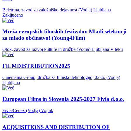
Beletrina, zavod za založniško dejavnost (Vodja)
Ljubljana
Zaključeno
Mreža evropskih filmskih festivalov Mladi selektorji
za mlado občinstvo! (Young4Film)
Otok, zavod za razvoj kulture in družbe (Vodja)
Ljubljana
V teku
FILMDISTRIBUTION2025
Cinemania Group, družba za filmsko tehnologijo, d.o.o. (Vodja)
Ljubljana
European Films in Slovenia 2025-2027 Fivia d.o.o.
Fivia/Cenex (Vodja)
Vojnik
ACQUISITIONS AND DISTRIBUTION OF