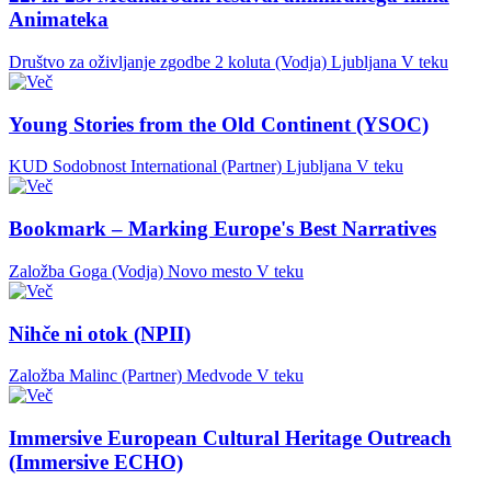
Animateka
Društvo za oživljanje zgodbe 2 koluta (Vodja)
Ljubljana
V teku
Young Stories from the Old Continent (YSOC)
KUD Sodobnost International (Partner)
Ljubljana
V teku
Bookmark – Marking Europe's Best Narratives
Založba Goga (Vodja)
Novo mesto
V teku
Nihče ni otok (NPII)
Založba Malinc (Partner)
Medvode
V teku
Immersive European Cultural Heritage Outreach
(Immersive ECHO)