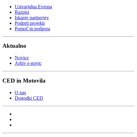
Ustvarjalna Evropa
Razpisi
Iskanje partnerjev
Podprti projekti
Pomoč in podpora
Aktualno
Novice
Arhiv e-novic
CED in Motovila
O nas
Dogodki CED