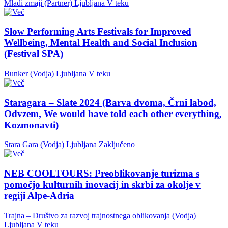
Mladi zmaji (Partner)
Ljubljana
V teku
Slow Performing Arts Festivals for Improved
Wellbeing, Mental Health and Social Inclusion
(Festival SPA)
Bunker (Vodja)
Ljubljana
V teku
Staragara – Slate 2024 (Barva dvoma, Črni labod,
Odvzem, We would have told each other everything,
Kozmonavti)
Stara Gara (Vodja)
Ljubljana
Zaključeno
NEB COOLTOURS: Preoblikovanje turizma s
pomočjo kulturnih inovacij in skrbi za okolje v
regiji Alpe-Adria
Trajna – Društvo za razvoj trajnostnega oblikovanja (Vodja)
Ljubljana
V teku