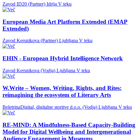
Zavod ID20 (Partner)
Idrija
V teku
European Media Art Platform Extended (EMAP
Extended)
Zavod Kersnikova (Partner)
Ljubljana
V teku
EHIN - European Hybrid Intelligence Network
Zavod Kersnikova (Vodja)
Ljubljana
V teku
W.Write – Women, Writing, Rights, and Rites:
reimagining the ecosystem of Literary Arts
BeletrinaDigital, digitalne storitve d.o.o. (Vodja)
Ljubljana
V teku
RE-MIND: A Mindfulness-Based Capacity-Building
Model for Digital Wellbeing and Intergenerational
Audience Engagement in Museums