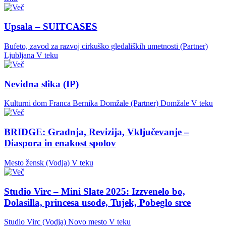
Upsala – SUITCASES
Bufeto, zavod za razvoj cirkuško gledaliških umetnosti (Partner)
Ljubljana
V teku
Nevidna slika (IP)
Kulturni dom Franca Bernika Domžale (Partner)
Domžale
V teku
BRIDGE: Gradnja, Revizija, Vključevanje –
Diaspora in enakost spolov
Mesto žensk (Vodja)
V teku
Studio Virc – Mini Slate 2025: Izzvenelo bo,
Dolasilla, princesa usode, Tujek, Pobeglo srce
Studio Virc (Vodja)
Novo mesto
V teku