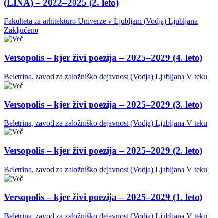
(LINA) – 2022–2025 (2. leto)
Fakulteta za arhitekturo Univerze v Ljubljani (Vodja)
Ljubljana
Zaključeno
Versopolis – kjer živi poezija – 2025–2029 (4. leto)
Beletrina, zavod za založniško dejavnost (Vodja)
Ljubljana
V teku
Versopolis – kjer živi poezija – 2025–2029 (3. leto)
Beletrina, zavod za založniško dejavnost (Vodja)
Ljubljana
V teku
Versopolis – kjer živi poezija – 2025–2029 (2. leto)
Beletrina, zavod za založniško dejavnost (Vodja)
Ljubljana
V teku
Versopolis – kjer živi poezija – 2025–2029 (1. leto)
Beletrina, zavod za založniško dejavnost (Vodja)
Ljubljana
V teku