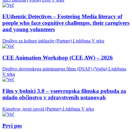
EUthentic Detectives – Fostering Media literacy of
people who face cognitive challenges, their caregivers
and young volunteers
Društvo za kulturo inkluzije (Partner)
Ljubljana
V teku
CEE Animation Workshop (CEE AW) – 2026
Društvo slovenskega animiranega filma (DSAF) (Vodja)
Ljubljana
V teku
Film v bolnici 3.0 – vseevropska filmska pobuda za
mlado občinstvo v zdravstvenih ustanovah
Kinodvor, javni zavod (Partner)
Ljubljana
V teku
Prvi pes