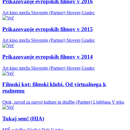
Prikazovanje evropskih filmov v 2016
Art kino mreža Slovenije (Partner)
Slovenj Gradec
Prikazovanje evropskih filmov v 2015
Art kino mreža Slovenije (Partner)
Slovenj Gradec
Prikazovanje evropskih filmov v 2014
Art kino mreža Slovenije (Partner)
Slovenj Gradec
Filmski kot: filmski klubi. Od virtualnega k
realnemu
Otok, zavod za razvoj kulture in družbe (Partner)
Ljubljana
V teku
Tukaj sem! (HIA)
MIŠ založba (Vodja)
Dob
V teku