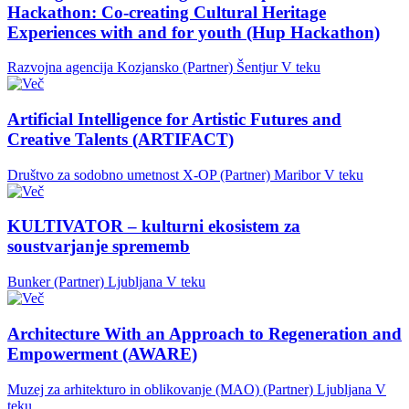
Hackathon: Co-creating Cultural Heritage
Experiences with and for youth (Hup Hackathon)
Razvojna agencija Kozjansko (Partner)
Šentjur
V teku
Artificial Intelligence for Artistic Futures and
Creative Talents (ARTIFACT)
Društvo za sodobno umetnost X-OP (Partner)
Maribor
V teku
KULTIVATOR – kulturni ekosistem za
soustvarjanje sprememb
Bunker (Partner)
Ljubljana
V teku
Architecture With an Approach to Regeneration and
Empowerment (AWARE)
Muzej za arhitekturo in oblikovanje (MAO) (Partner)
Ljubljana
V
teku