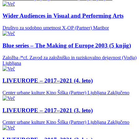
Wider Audiences in Visual and Performing Arts
Društvo za sodobno umetnost X-OP (Partner)
Maribor
Blue series – The Making of Europe 2003 (5 knjig)
Založba /*cf. Zavod za založniško in raziskovalno dejavnost (Vodja)
Ljubljana
LIVEUROPE – 2017–2021 (4. leto)
Center urbane kulture Kino Šiška (Partner)
Ljubljana
Zaključeno
LIVEUROPE – 2017–2021 (3. leto)
Center urbane kulture Kino Šiška (Partner)
Ljubljana
Zaključeno