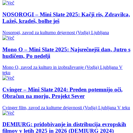
NOSOROGI – Mini Slate 2025: Kačji ris, Zdravilca,
Lažeš, kradeš, bolhe ješ
Nosorogi, zavod za kulturno dejavnost (Vodja)
Ljubljana
Mono O – Mini Slate 2025: Najsrečnejši dan, Jutro s
hudičem, Po nedelji
Mono O, zavod za kulturo in izobraževanje (Vodja)
Ljubljana
V
teku
Cvinger – Mini Slate 2024: Preden potemnijo oči,
Obračun na morju, Projekt Sever
Cvinger film, zavod za kulturne dejavnosti (Vodja)
Ljubljana
V teku
DEMIURG: pridobivanje in distribucija evropskih
filmov v letih 2025 in 2026 (DEMIURG 2024)