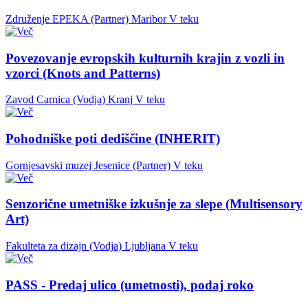
Združenje EPEKA (Partner)
Maribor
V teku
Povezovanje evropskih kulturnih krajin z vozli in
vzorci (Knots and Patterns)
Zavod Carnica (Vodja)
Kranj
V teku
Pohodniške poti dediščine (INHERIT)
Gornjesavski muzej Jesenice (Partner)
V teku
Senzorične umetniške izkušnje za slepe (Multisensory
Art)
Fakulteta za dizajn (Vodja)
Ljubljana
V teku
PASS - Predaj ulico (umetnosti), podaj roko