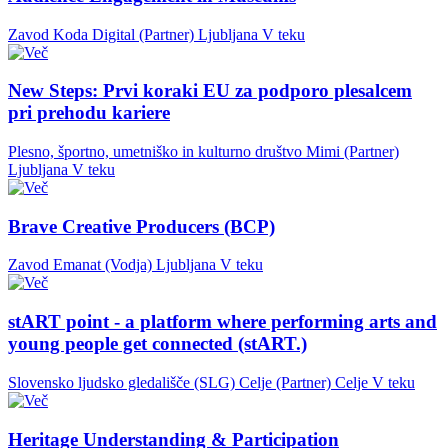
Zavod Koda Digital (Partner)
Ljubljana
V teku
New Steps: Prvi koraki EU za podporo plesalcem
pri prehodu kariere
Plesno, športno, umetniško in kulturno društvo Mimi (Partner)
Ljubljana
V teku
Brave Creative Producers (BCP)
Zavod Emanat (Vodja)
Ljubljana
V teku
stART point - a platform where performing arts and
young people get connected (stART.)
Slovensko ljudsko gledališče (SLG) Celje (Partner)
Celje
V teku
Heritage Understanding & Participation