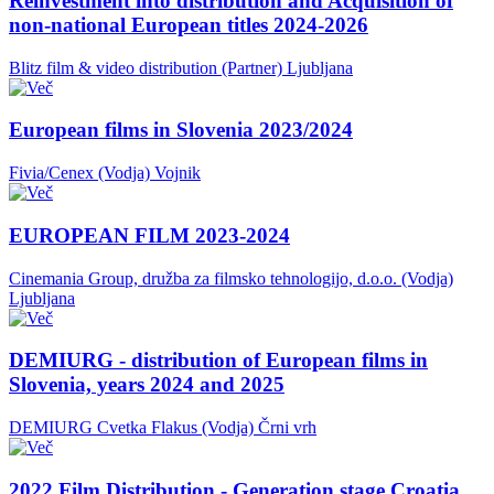
Reinvestment into distribution and Acquisition of
non-national European titles 2024-2026
Blitz film & video distribution (Partner)
Ljubljana
European films in Slovenia 2023/2024
Fivia/Cenex (Vodja)
Vojnik
EUROPEAN FILM 2023-2024
Cinemania Group, družba za filmsko tehnologijo, d.o.o. (Vodja)
Ljubljana
DEMIURG - distribution of European films in
Slovenia, years 2024 and 2025
DEMIURG Cvetka Flakus (Vodja)
Črni vrh
2022 Film Distribution - Generation stage Croatia,