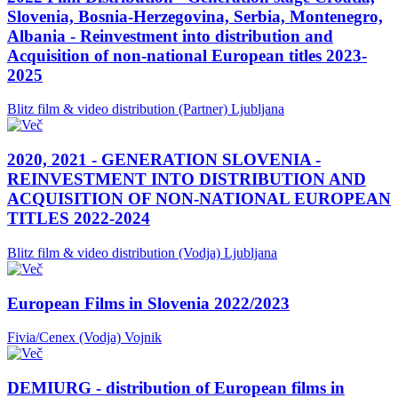
Slovenia, Bosnia-Herzegovina, Serbia, Montenegro,
Albania - Reinvestment into distribution and
Acquisition of non-national European titles 2023-
2025
Blitz film & video distribution (Partner)
Ljubljana
2020, 2021 - GENERATION SLOVENIA -
REINVESTMENT INTO DISTRIBUTION AND
ACQUISITION OF NON-NATIONAL EUROPEAN
TITLES 2022-2024
Blitz film & video distribution (Vodja)
Ljubljana
European Films in Slovenia 2022/2023
Fivia/Cenex (Vodja)
Vojnik
DEMIURG - distribution of European films in