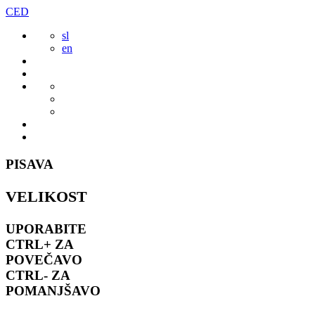
Preskoči
CED
to
sl
vsebine
en
PISAVA
VELIKOST
UPORABITE
CTRL+
ZA
POVEČAVO
CTRL-
ZA
POMANJŠAVO