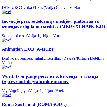
DEMIURG Cvetka Flakus (Vodja)
Črni vrh
V teku
Inovacije prek sodelovanja medijev: platforma za
izmenjavo digitalnih sredstev (MEDEXCHANGE24)
Salomon d.o.o. (Vodja)
Ljubljana
V teku
Animation HUB (A-HUB)
Društvo slovenskega animiranega filma (DSAF) (Partner)
Ljubljana
V teku
Word: Izboljšanje percepcije, kroženja in razvoja
trga evropskih grafičnih romanov
VigeVageKnjige (Vodja)
Ljubljana
V teku
Roma Soul Food (ROMASOUL)