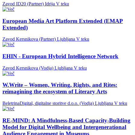
Zavod ID20 (Partner)
Idrija
V teku
European Media Art Platform Extended (EMAP
Extended)
Zavod Kersnikova (Partner)
Ljubljana
V teku
EHIN - European Hybrid Intelligence Network
Zavod Kersnikova (Vodja)
Ljubljana
V teku
W.Write – Women, Writing, Rights, and Rites:
reimagining the ecosystem of Literary Arts
BeletrinaDigital, digitalne storitve d.o.o. (Vodja)
Ljubljana
V teku
RE-MIND: A Mindfulness-Based Capacity-Building
Model for Digital Wellbeing and Intergenerational
Audience Engagement in Museums