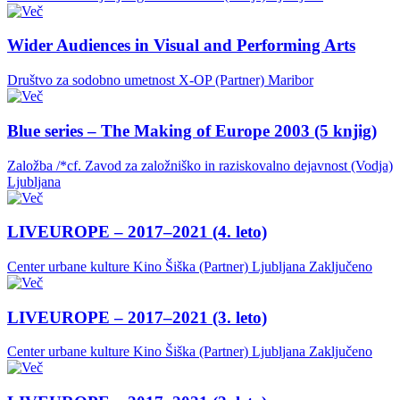
Wider Audiences in Visual and Performing Arts
Društvo za sodobno umetnost X-OP (Partner)
Maribor
Blue series – The Making of Europe 2003 (5 knjig)
Založba /*cf. Zavod za založniško in raziskovalno dejavnost (Vodja)
Ljubljana
LIVEUROPE – 2017–2021 (4. leto)
Center urbane kulture Kino Šiška (Partner)
Ljubljana
Zaključeno
LIVEUROPE – 2017–2021 (3. leto)
Center urbane kulture Kino Šiška (Partner)
Ljubljana
Zaključeno