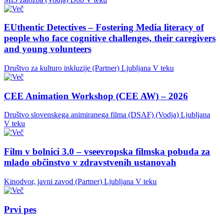
EUthentic Detectives – Fostering Media literacy of
people who face cognitive challenges, their caregivers
and young volunteers
Društvo za kulturo inkluzije (Partner)
Ljubljana
V teku
CEE Animation Workshop (CEE AW) – 2026
Društvo slovenskega animiranega filma (DSAF) (Vodja)
Ljubljana
V teku
Film v bolnici 3.0 – vseevropska filmska pobuda za
mlado občinstvo v zdravstvenih ustanovah
Kinodvor, javni zavod (Partner)
Ljubljana
V teku
Prvi pes