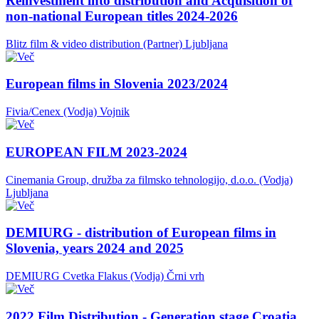
Reinvestment into distribution and Acquisition of
non-national European titles 2024-2026
Blitz film & video distribution (Partner)
Ljubljana
European films in Slovenia 2023/2024
Fivia/Cenex (Vodja)
Vojnik
EUROPEAN FILM 2023-2024
Cinemania Group, družba za filmsko tehnologijo, d.o.o. (Vodja)
Ljubljana
DEMIURG - distribution of European films in
Slovenia, years 2024 and 2025
DEMIURG Cvetka Flakus (Vodja)
Črni vrh
2022 Film Distribution - Generation stage Croatia,