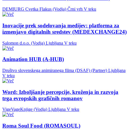
DEMIURG Cvetka Flakus (Vodja)
Črni vrh
V teku
Inovacije prek sodelovanja medijev: platforma za
izmenjavo digitalnih sredstev (MEDEXCHANGE24)
Salomon d.o.o. (Vodja)
Ljubljana
V teku
Animation HUB (A-HUB)
Društvo slovenskega animiranega filma (DSAF) (Partner)
Ljubljana
V teku
Word: Izboljšanje percepcije, kroženja in razvoja
trga evropskih grafičnih romanov
VigeVageKnjige (Vodja)
Ljubljana
V teku
Roma Soul Food (ROMASOUL)