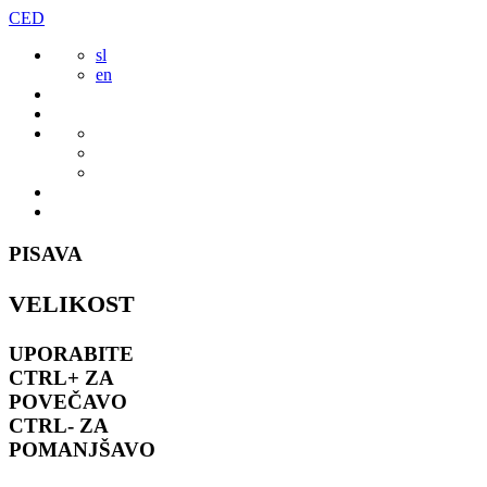
Preskoči
CED
to
sl
vsebine
en
PISAVA
VELIKOST
UPORABITE
CTRL+
ZA
POVEČAVO
CTRL-
ZA
POMANJŠAVO