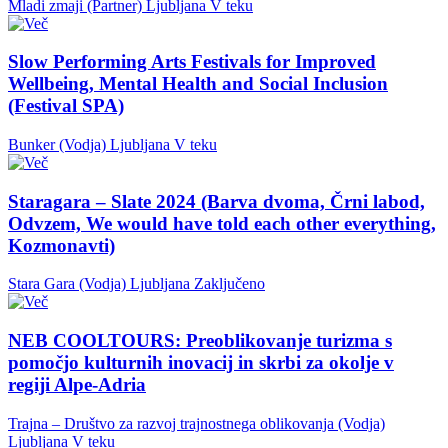
Mladi zmaji (Partner)
Ljubljana
V teku
Slow Performing Arts Festivals for Improved
Wellbeing, Mental Health and Social Inclusion
(Festival SPA)
Bunker (Vodja)
Ljubljana
V teku
Staragara – Slate 2024 (Barva dvoma, Črni labod,
Odvzem, We would have told each other everything,
Kozmonavti)
Stara Gara (Vodja)
Ljubljana
Zaključeno
NEB COOLTOURS: Preoblikovanje turizma s
pomočjo kulturnih inovacij in skrbi za okolje v
regiji Alpe-Adria
Trajna – Društvo za razvoj trajnostnega oblikovanja (Vodja)
Ljubljana
V teku