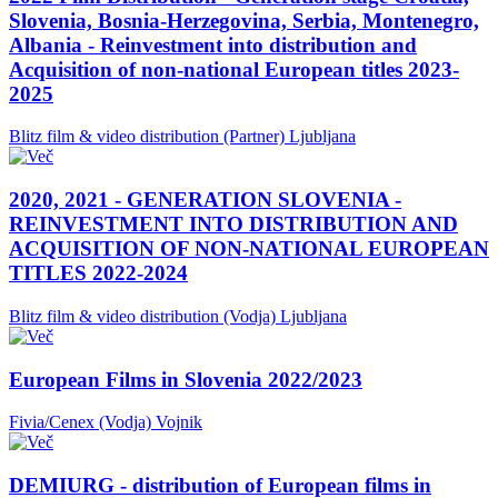
Slovenia, Bosnia-Herzegovina, Serbia, Montenegro,
Albania - Reinvestment into distribution and
Acquisition of non-national European titles 2023-
2025
Blitz film & video distribution (Partner)
Ljubljana
2020, 2021 - GENERATION SLOVENIA -
REINVESTMENT INTO DISTRIBUTION AND
ACQUISITION OF NON-NATIONAL EUROPEAN
TITLES 2022-2024
Blitz film & video distribution (Vodja)
Ljubljana
European Films in Slovenia 2022/2023
Fivia/Cenex (Vodja)
Vojnik
DEMIURG - distribution of European films in