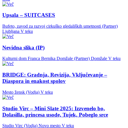
Upsala – SUITCASES
Bufeto, zavod za razvoj cirkuško gledaliških umetnosti (Partner)
Ljubljana
V teku
Nevidna slika (IP)
Kulturni dom Franca Bernika Domžale (Partner)
Domžale
V teku
BRIDGE: Gradnja, Revizija, Vključevanje –
Diaspora in enakost spolov
Mesto žensk (Vodja)
V teku
Studio Virc – Mini Slate 2025: Izzvenelo bo,
Dolasilla, princesa usode, Tujek, Pobeglo srce
Studio Virc (Vodja)
Novo mesto
V teku