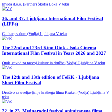
Invida d.o.o. (Partner)
Škofja Loka
V teku
36. and 37. Ljubljana International Film Festival
(LIFFe)
Cankarjev dom (Vodja)
Ljubljana
V teku
The 22nd and 23rd Kino Otok - Isola Cinema
International Film Festival in Years 2026 and 2027
Otok, zavod za razvoj kulture in družbe (Vodja)
Ljubljana
V teku
The 12th and 13th edition of FeKK - Ljubljana
Short Film Festival
Društvo za uveljavljanje kratkega filma Kraken (Vodja)
Ljubljana
V
teku
22. in 23. Mednarodni festival animiranega filma