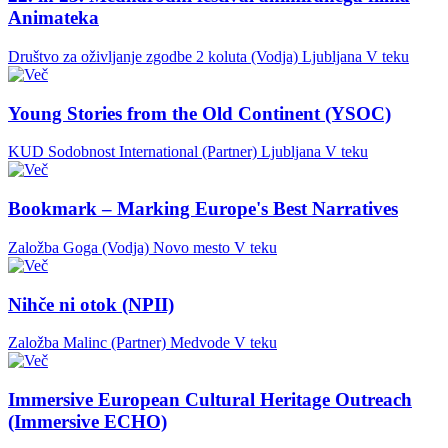
Animateka
Društvo za oživljanje zgodbe 2 koluta (Vodja)
Ljubljana
V teku
Young Stories from the Old Continent (YSOC)
KUD Sodobnost International (Partner)
Ljubljana
V teku
Bookmark – Marking Europe's Best Narratives
Založba Goga (Vodja)
Novo mesto
V teku
Nihče ni otok (NPII)
Založba Malinc (Partner)
Medvode
V teku
Immersive European Cultural Heritage Outreach
(Immersive ECHO)