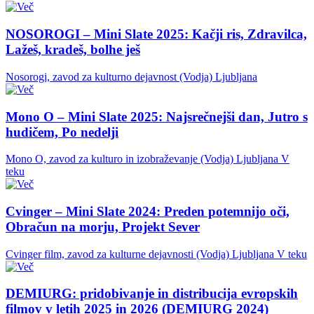
NOSOROGI – Mini Slate 2025: Kačji ris, Zdravilca,
Lažeš, kradeš, bolhe ješ
Nosorogi, zavod za kulturno dejavnost (Vodja)
Ljubljana
Mono O – Mini Slate 2025: Najsrečnejši dan, Jutro s
hudičem, Po nedelji
Mono O, zavod za kulturo in izobraževanje (Vodja)
Ljubljana
V
teku
Cvinger – Mini Slate 2024: Preden potemnijo oči,
Obračun na morju, Projekt Sever
Cvinger film, zavod za kulturne dejavnosti (Vodja)
Ljubljana
V teku
DEMIURG: pridobivanje in distribucija evropskih
filmov v letih 2025 in 2026 (DEMIURG 2024)