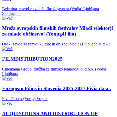
Beletrina, zavod za založniško dejavnost (Vodja)
Ljubljana
Zaključeno
Mreža evropskih filmskih festivalov Mladi selektorji
za mlado občinstvo! (Young4Film)
Otok, zavod za razvoj kulture in družbe (Vodja)
Ljubljana
V teku
FILMDISTRIBUTION2025
Cinemania Group, družba za filmsko tehnologijo, d.o.o. (Vodja)
Ljubljana
European Films in Slovenia 2025-2027 Fivia d.o.o.
Fivia/Cenex (Vodja)
Vojnik
ACQUISITIONS AND DISTRIBUTION OF