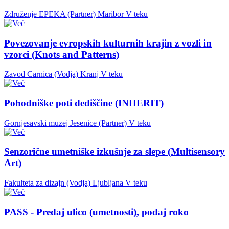
Združenje EPEKA (Partner)
Maribor
V teku
Povezovanje evropskih kulturnih krajin z vozli in
vzorci (Knots and Patterns)
Zavod Carnica (Vodja)
Kranj
V teku
Pohodniške poti dediščine (INHERIT)
Gornjesavski muzej Jesenice (Partner)
V teku
Senzorične umetniške izkušnje za slepe (Multisensory
Art)
Fakulteta za dizajn (Vodja)
Ljubljana
V teku
PASS - Predaj ulico (umetnosti), podaj roko