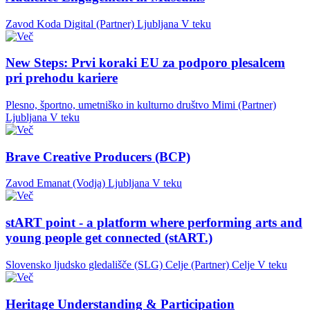
Zavod Koda Digital (Partner)
Ljubljana
V teku
New Steps: Prvi koraki EU za podporo plesalcem
pri prehodu kariere
Plesno, športno, umetniško in kulturno društvo Mimi (Partner)
Ljubljana
V teku
Brave Creative Producers (BCP)
Zavod Emanat (Vodja)
Ljubljana
V teku
stART point - a platform where performing arts and
young people get connected (stART.)
Slovensko ljudsko gledališče (SLG) Celje (Partner)
Celje
V teku
Heritage Understanding & Participation