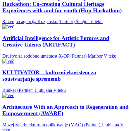
Hackathon: Co-creating Cultural Heritage
Experiences with and for youth (Hup Hackathon)
Razvojna agencija Kozjansko (Partner)
Šentjur
V teku
Artificial Intelligence for Artistic Futures and
Creative Talents (ARTIFACT)
Društvo za sodobno umetnost X-OP (Partner)
Maribor
V teku
KULTIVATOR – kulturni ekosistem za
soustvarjanje sprememb
Bunker (Partner)
Ljubljana
V teku
Architecture With an Approach to Regeneration and
Empowerment (AWARE)
Muzej za arhitekturo in oblikovanje (MAO) (Partner)
Ljubljana
V
teku