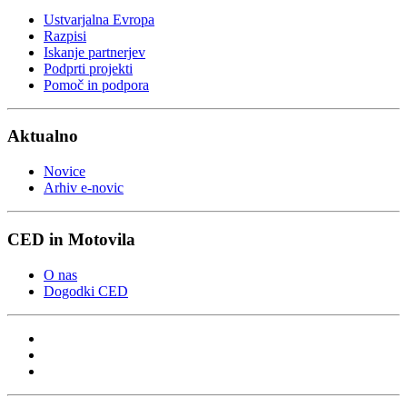
Ustvarjalna Evropa
Razpisi
Iskanje partnerjev
Podprti projekti
Pomoč in podpora
Aktualno
Novice
Arhiv e-novic
CED in Motovila
O nas
Dogodki CED