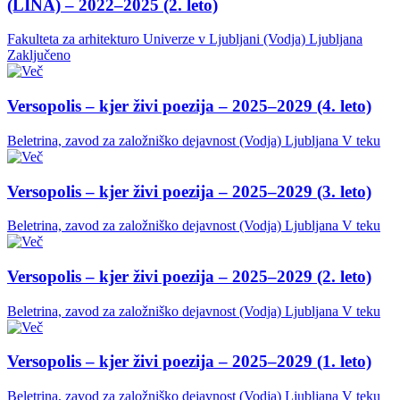
(LINA) – 2022–2025 (2. leto)
Fakulteta za arhitekturo Univerze v Ljubljani (Vodja)
Ljubljana
Zaključeno
Versopolis – kjer živi poezija – 2025–2029 (4. leto)
Beletrina, zavod za založniško dejavnost (Vodja)
Ljubljana
V teku
Versopolis – kjer živi poezija – 2025–2029 (3. leto)
Beletrina, zavod za založniško dejavnost (Vodja)
Ljubljana
V teku
Versopolis – kjer živi poezija – 2025–2029 (2. leto)
Beletrina, zavod za založniško dejavnost (Vodja)
Ljubljana
V teku
Versopolis – kjer živi poezija – 2025–2029 (1. leto)
Beletrina, zavod za založniško dejavnost (Vodja)
Ljubljana
V teku