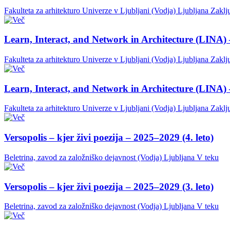
Fakulteta za arhitekturo Univerze v Ljubljani (Vodja)
Ljubljana
Zaklj
Learn, Interact, and Network in Architecture (LINA) 
Fakulteta za arhitekturo Univerze v Ljubljani (Vodja)
Ljubljana
Zaklj
Learn, Interact, and Network in Architecture (LINA) 
Fakulteta za arhitekturo Univerze v Ljubljani (Vodja)
Ljubljana
Zaklj
Versopolis – kjer živi poezija – 2025–2029 (4. leto)
Beletrina, zavod za založniško dejavnost (Vodja)
Ljubljana
V teku
Versopolis – kjer živi poezija – 2025–2029 (3. leto)
Beletrina, zavod za založniško dejavnost (Vodja)
Ljubljana
V teku