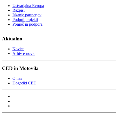
Ustvarjalna Evropa
Razpisi
Iskanje partnerjev
Podprti projekti
Pomoč in podpora
Aktualno
Novice
Arhiv e-novic
CED in Motovila
O nas
Dogodki CED