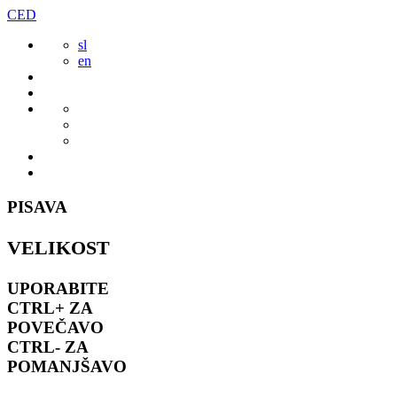
Preskoči
CED
to
sl
vsebine
en
PISAVA
VELIKOST
UPORABITE
CTRL+
ZA
POVEČAVO
CTRL-
ZA
POMANJŠAVO