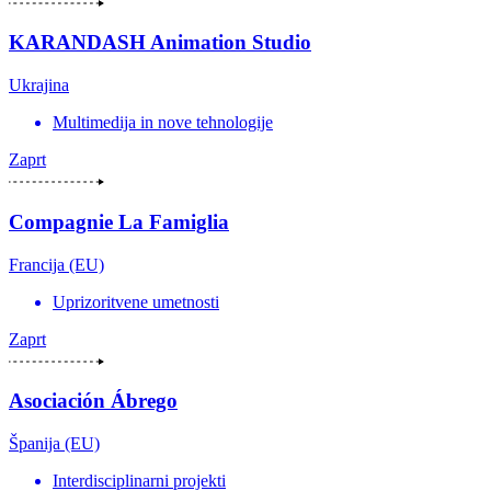
KARANDASH Animation Studio
Ukrajina
Multimedija in nove tehnologije
Zaprt
Compagnie La Famiglia
Francija (EU)
Uprizoritvene umetnosti
Zaprt
Asociación Ábrego
Španija (EU)
Interdisciplinarni projekti