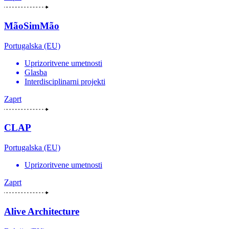
MãoSimMão
Portugalska (EU)
Uprizoritvene umetnosti
Glasba
Interdisciplinarni projekti
Zaprt
CLAP
Portugalska (EU)
Uprizoritvene umetnosti
Zaprt
Alive Architecture