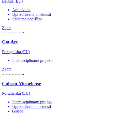
Belgija (EU)
Arhitektura
Uprizoritvene umetnosti
Kulturna dediščina
Zaprt
Get Art
Portugalska (EU)
Interdisciplinarni projekti
Zaprt
Coliseu Micaelense
Portugalska (EU)
Interdisciplinarni projekti
Uprizoritvene umetnosti
Glasba