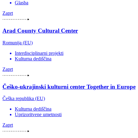
Glasba
Zaprt
Arad County Cultural Center
Romunija (EU)
Interdisciplinarni projekti
Kulturna dediščina
Zaprt
Češko-ukrajinski kulturni center Together in Europe
Češka republika (EU)
Kulturna dediščina
Uprizoritvene umetnosti
Zaprt