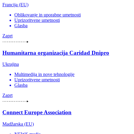
Francija (EU)
Oblikovanje in uporabne umetnosti
Uprizoritvene umetnosti
Glasba
Zaprt
Humanitarna organizacija Caridad Dnipro
Ukrajina
Multimedija in nove tehnologije
Uprizoritvene umetnosti
Glasba
Zaprt
Connect Europe Association
Madžarska (EU)