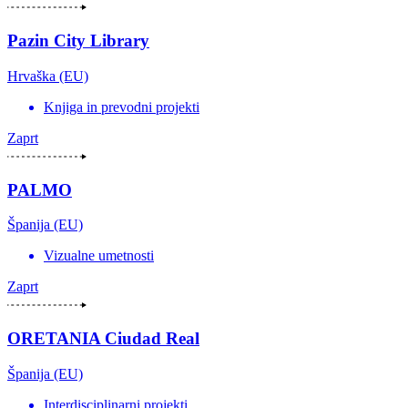
Pazin City Library
Hrvaška (EU)
Knjiga in prevodni projekti
Zaprt
PALMO
Španija (EU)
Vizualne umetnosti
Zaprt
ORETANIA Ciudad Real
Španija (EU)
Interdisciplinarni projekti