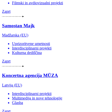
Filmski in avdiovizualni projekti
Zaprt
Samostan Majk
Madžarska (EU)
Uprizoritvene umetnosti
Interdisciplinarni projekti
Kulturna dediščina
Zaprt
Koncertna agencija MŪZA
Latvija (EU)
Interdisciplinarni projekti
Multimedija in nove tehnologije
Glasba
Zaprt