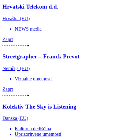
Hrvatski Telekom d.d.
Hrvaška (EU)
NEWS media
Zaprt
Streetgrapher – Franck Prevot
Nemčija (EU)
Vizualne umetnosti
Zaprt
Kolektiv The Sky is Listening
Danska (EU)
Kulturna dediščina
Uprizoritvene umetnosti