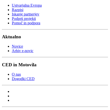
Ustvarjalna Evropa
Razpisi
Iskanje partnerjev
Podprti projekti
Pomoč in podpora
Aktualno
Novice
Arhiv e-novic
CED in Motovila
O nas
Dogodki CED