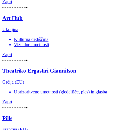
Zaprt
Art Hub
Ukrajina
Kulturna dediščina
Vizualne umetnosti
Zaprt
Theatriko Ergastiri Giannitson
Grčija (EU)
Uprizoritvene umetnosti (gledališče, ples) in glasba
Zaprt
Pills
Francija (EU)