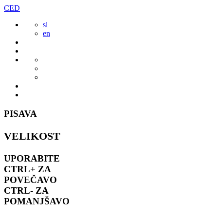
Preskoči
CED
to
sl
vsebine
en
PISAVA
VELIKOST
UPORABITE
CTRL+
ZA
POVEČAVO
CTRL-
ZA
POMANJŠAVO