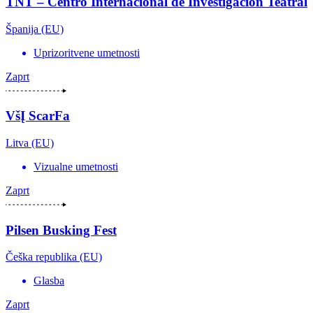
TNT – Centro Internacional de Investigación Teatral
Španija (EU)
Uprizoritvene umetnosti
Zaprt
VšĮ ScarFa
Litva (EU)
Vizualne umetnosti
Zaprt
Pilsen Busking Fest
Češka republika (EU)
Glasba
Zaprt