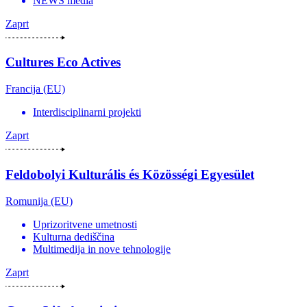
NEWS media
Zaprt
Cultures Eco Actives
Francija (EU)
Interdisciplinarni projekti
Zaprt
Feldobolyi Kulturális és Közösségi Egyesület
Romunija (EU)
Uprizoritvene umetnosti
Kulturna dediščina
Multimedija in nove tehnologije
Zaprt