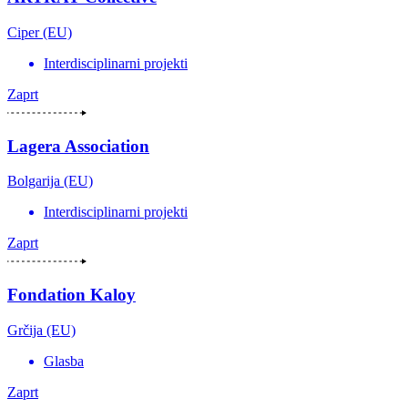
Ciper (EU)
Interdisciplinarni projekti
Zaprt
Lagera Association
Bolgarija (EU)
Interdisciplinarni projekti
Zaprt
Fondation Kaloy
Grčija (EU)
Glasba
Zaprt