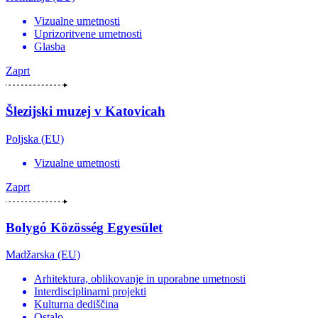
Vizualne umetnosti
Uprizoritvene umetnosti
Glasba
Zaprt
Šlezijski muzej v Katovicah
Poljska (EU)
Vizualne umetnosti
Zaprt
Bolygó Közösség Egyesület
Madžarska (EU)
Arhitektura, oblikovanje in uporabne umetnosti
Interdisciplinarni projekti
Kulturna dediščina
Ostalo