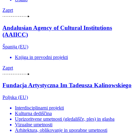
Zaprt
Andalusian Agency of Cultural Institutions
(AAIICC)
Španija (EU)
Knjiga in prevodni projekti
Zaprt
Fundacja Artystyczna Im Tadeusza Kalinowskiego
Poljska (EU)
Interdisciplinarni projekti
Kulturna dediščina
Uprizoritvene umetnosti (gledališče, ples) in glasba
Vizualne umetnosti
Arhitektura, oblikovanje in uporabne umetnosti