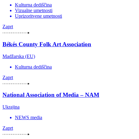
Kulturna dediščina
Vizualne umetnosti
Uprizoritvene umetnosti
Zaprt
Békés County Folk Art Association
Madžarska (EU)
Kulturna dediščina
Zaprt
National Association of Media – NAM
Ukrajina
NEWS media
Zaprt