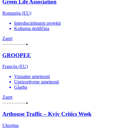
Green Life Association
Romunija (EU)
Interdisciplinarni projekti
Kulturna dediščina
Zaprt
GROOPEE
Francija (EU)
Vizualne umetnosti
Uprizoritvene umetnosti
Glasba
Zaprt
Arthouse Traffic – Kyiv Critics Week
Ukrajina