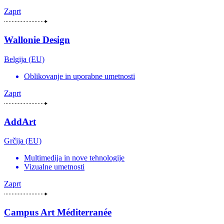
Zaprt
Wallonie Design
Belgija (EU)
Oblikovanje in uporabne umetnosti
Zaprt
AddArt
Grčija (EU)
Multimedija in nove tehnologije
Vizualne umetnosti
Zaprt
Campus Art Méditerranée