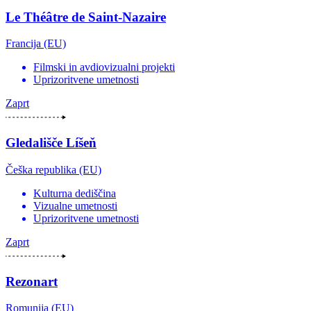
Le Théâtre de Saint-Nazaire
Francija (EU)
Filmski in avdiovizualni projekti
Uprizoritvene umetnosti
Zaprt
Gledališče Líšeň
Češka republika (EU)
Kulturna dediščina
Vizualne umetnosti
Uprizoritvene umetnosti
Zaprt
Rezonart
Romunija (EU)