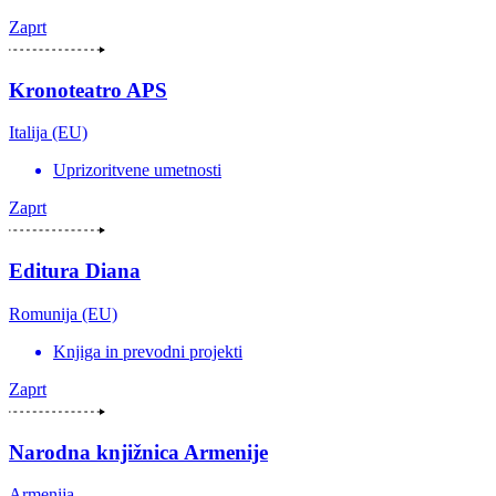
Zaprt
Kronoteatro APS
Italija (EU)
Uprizoritvene umetnosti
Zaprt
Editura Diana
Romunija (EU)
Knjiga in prevodni projekti
Zaprt
Narodna knjižnica Armenije
Armenija