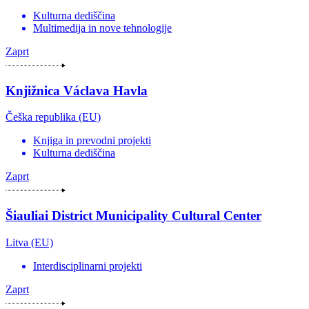
Kulturna dediščina
Multimedija in nove tehnologije
Zaprt
Knjižnica Václava Havla
Češka republika (EU)
Knjiga in prevodni projekti
Kulturna dediščina
Zaprt
Šiauliai District Municipality Cultural Center
Litva (EU)
Interdisciplinarni projekti
Zaprt