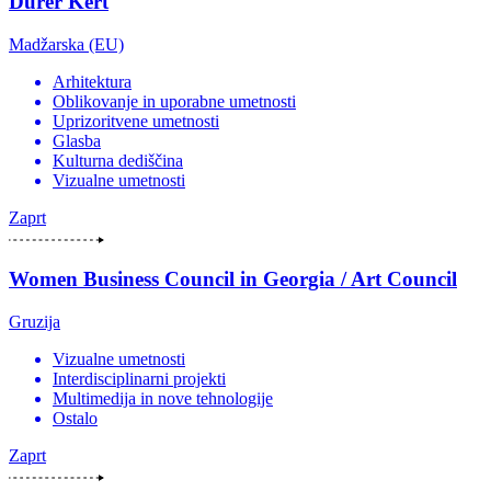
Dürer Kert
Madžarska (EU)
Arhitektura
Oblikovanje in uporabne umetnosti
Uprizoritvene umetnosti
Glasba
Kulturna dediščina
Vizualne umetnosti
Zaprt
Women Business Council in Georgia / Art Council
Gruzija
Vizualne umetnosti
Interdisciplinarni projekti
Multimedija in nove tehnologije
Ostalo
Zaprt