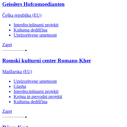
Geisslers Hofcomoedianten
Češka republika (EU)
Interdisciplinarni projekti
Kulturna dediščina
Uprizoritvene umetnosti
Zaprt
Romski kulturni center Romano Kher
Madžarska (EU)
Uprizoritvene umetnosti
Glasba
Interdisciplinarni projekti
Knjiga in prevodni projekti
Kulturna dediščina
Zaprt