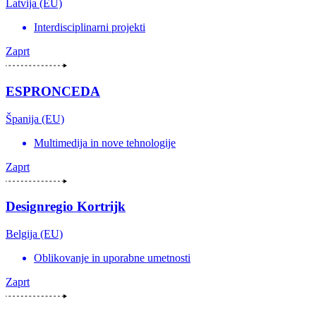
Latvija (EU)
Interdisciplinarni projekti
Zaprt
ESPRONCEDA
Španija (EU)
Multimedija in nove tehnologije
Zaprt
Designregio Kortrijk
Belgija (EU)
Oblikovanje in uporabne umetnosti
Zaprt