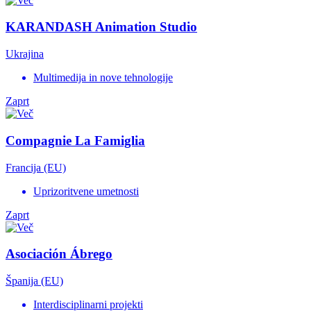
KARANDASH Animation Studio
Ukrajina
Multimedija in nove tehnologije
Zaprt
Compagnie La Famiglia
Francija (EU)
Uprizoritvene umetnosti
Zaprt
Asociación Ábrego
Španija (EU)
Interdisciplinarni projekti