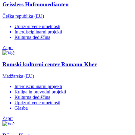
Geisslers Hofcomoedianten
Češka republika (EU)
Uprizoritvene umetnosti
Interdisciplinarni projekti
Kulturna dediščina
Zaprt
Romski kulturni center Romano Kher
Madžarska (EU)
Interdisciplinarni projekti
Knjiga in prevodni projekti
Kulturna dediščina
Uprizoritvene umetnosti
Glasba
Zaprt