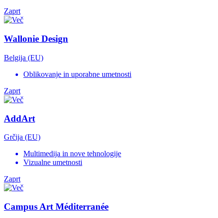
Zaprt
Wallonie Design
Belgija (EU)
Oblikovanje in uporabne umetnosti
Zaprt
AddArt
Grčija (EU)
Multimedija in nove tehnologije
Vizualne umetnosti
Zaprt
Campus Art Méditerranée