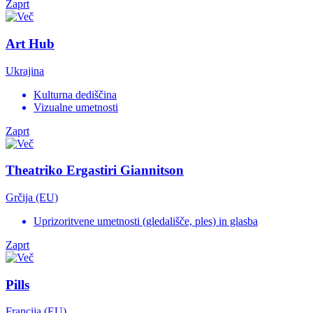
Zaprt
Art Hub
Ukrajina
Kulturna dediščina
Vizualne umetnosti
Zaprt
Theatriko Ergastiri Giannitson
Grčija (EU)
Uprizoritvene umetnosti (gledališče, ples) in glasba
Zaprt
Pills
Francija (EU)