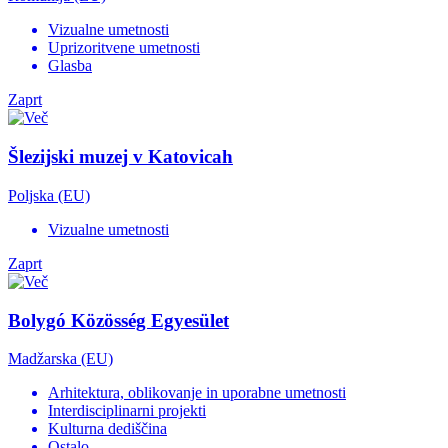
Vizualne umetnosti
Uprizoritvene umetnosti
Glasba
Zaprt
Šlezijski muzej v Katovicah
Poljska (EU)
Vizualne umetnosti
Zaprt
Bolygó Közösség Egyesület
Madžarska (EU)
Arhitektura, oblikovanje in uporabne umetnosti
Interdisciplinarni projekti
Kulturna dediščina
Ostalo