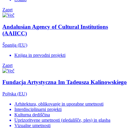
Zaprt
Andalusian Agency of Cultural Institutions
(AAIICC)
Španija (EU)
Knjiga in prevodni projekti
Zaprt
Fundacja Artystyczna Im Tadeusza Kalinowskiego
Poljska (EU)
Arhitektura, oblikovanje in uporabne umetnosti
Interdisciplinarni projekti
Kulturna dediščina
Uprizoritvene umetnosti (gledališče, ples) in glasba
Vizualne umetnosti