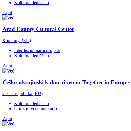
Kulturna dediščina
Zaprt
Arad County Cultural Center
Romunija (EU)
Interdisciplinarni projekti
Kulturna dediščina
Zaprt
Češko-ukrajinski kulturni center Together in Europe
Češka republika (EU)
Kulturna dediščina
Uprizoritvene umetnosti
Zaprt