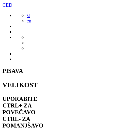
Preskoči
CED
to
sl
vsebine
en
PISAVA
VELIKOST
UPORABITE
CTRL+
ZA
POVEČAVO
CTRL-
ZA
POMANJŠAVO