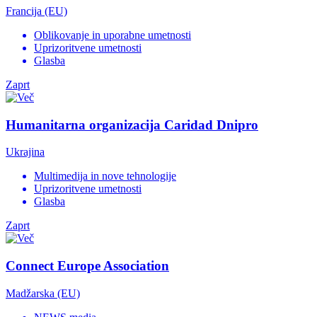
Francija (EU)
Oblikovanje in uporabne umetnosti
Uprizoritvene umetnosti
Glasba
Zaprt
Humanitarna organizacija Caridad Dnipro
Ukrajina
Multimedija in nove tehnologije
Uprizoritvene umetnosti
Glasba
Zaprt
Connect Europe Association
Madžarska (EU)