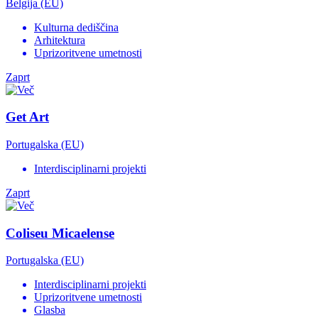
Belgija (EU)
Kulturna dediščina
Arhitektura
Uprizoritvene umetnosti
Zaprt
Get Art
Portugalska (EU)
Interdisciplinarni projekti
Zaprt
Coliseu Micaelense
Portugalska (EU)
Interdisciplinarni projekti
Uprizoritvene umetnosti
Glasba