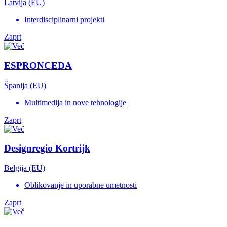
Latvija (EU)
Interdisciplinarni projekti
Zaprt
ESPRONCEDA
Španija (EU)
Multimedija in nove tehnologije
Zaprt
Designregio Kortrijk
Belgija (EU)
Oblikovanje in uporabne umetnosti
Zaprt