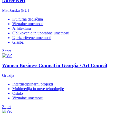
Dürer Kert
Madžarska (EU)
Kulturna dediščina
Vizualne umetnosti
Arhitektura
Oblikovanje in uporabne umetnosti
Uprizoritvene umetnosti
Glasba
Zaprt
Women Business Council in Georgia / Art Council
Gruzija
Interdisciplinarni projekti
Multimedija in nove tehnologije
Ostalo
Vizualne umetnosti
Zaprt