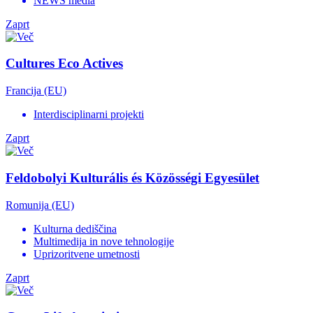
NEWS media
Zaprt
Cultures Eco Actives
Francija (EU)
Interdisciplinarni projekti
Zaprt
Feldobolyi Kulturális és Közösségi Egyesület
Romunija (EU)
Kulturna dediščina
Multimedija in nove tehnologije
Uprizoritvene umetnosti
Zaprt