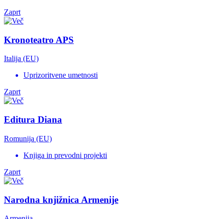
Zaprt
Kronoteatro APS
Italija (EU)
Uprizoritvene umetnosti
Zaprt
Editura Diana
Romunija (EU)
Knjiga in prevodni projekti
Zaprt
Narodna knjižnica Armenije
Armenija