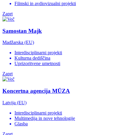
Filmski in avdiovizualni projekti
Zaprt
Samostan Majk
Madžarska (EU)
Interdisciplinarni projekti
Kulturna dediščina
Uprizoritvene umetnosti
Zaprt
Koncertna agencija MŪZA
Latvija (EU)
Interdisciplinarni projekti
Multimedija in nove tehnologije
Glasba
Zaprt