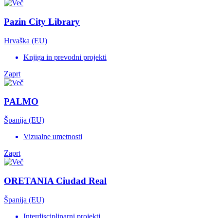
Pazin City Library
Hrvaška (EU)
Knjiga in prevodni projekti
Zaprt
PALMO
Španija (EU)
Vizualne umetnosti
Zaprt
ORETANIA Ciudad Real
Španija (EU)
Interdisciplinarni projekti