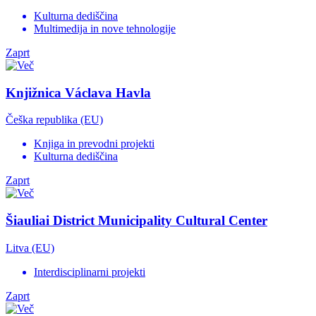
Kulturna dediščina
Multimedija in nove tehnologije
Zaprt
Knjižnica Václava Havla
Češka republika (EU)
Knjiga in prevodni projekti
Kulturna dediščina
Zaprt
Šiauliai District Municipality Cultural Center
Litva (EU)
Interdisciplinarni projekti
Zaprt