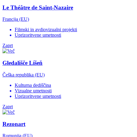
Le Théâtre de Saint-Nazaire
Francija (EU)
Filmski in avdiovizualni projekti
Uprizoritvene umetnosti
Zaprt
Gledališče Líšeň
Češka republika (EU)
Kulturna dediščina
Vizualne umetnosti
Uprizoritvene umetnosti
Zaprt
Rezonart
Romunija (EU)