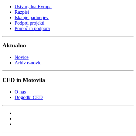
Ustvarjalna Evropa
Razpisi
Iskanje partnerjev
Podprti projekti
Pomoč in podpora
Aktualno
Novice
Arhiv e-novic
CED in Motovila
O nas
Dogodki CED