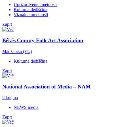
Uprizoritvene umetnosti
Kulturna dediščina
Vizualne umetnosti
Zaprt
Békés County Folk Art Association
Madžarska (EU)
Kulturna dediščina
Zaprt
National Association of Media – NAM
Ukrajina
NEWS media
Zaprt