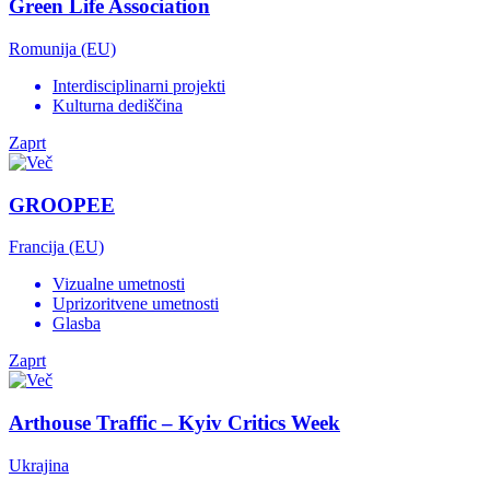
Green Life Association
Romunija (EU)
Interdisciplinarni projekti
Kulturna dediščina
Zaprt
GROOPEE
Francija (EU)
Vizualne umetnosti
Uprizoritvene umetnosti
Glasba
Zaprt
Arthouse Traffic – Kyiv Critics Week
Ukrajina