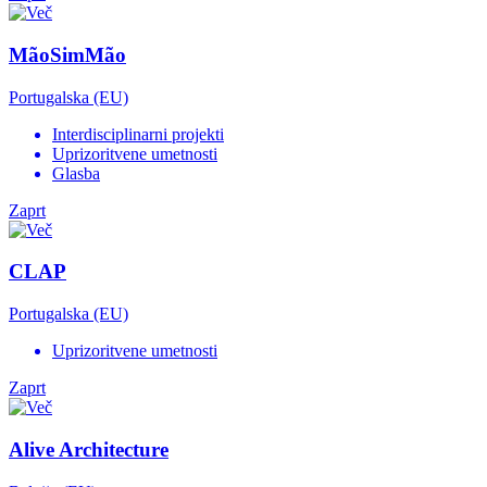
MãoSimMão
Portugalska (EU)
Interdisciplinarni projekti
Uprizoritvene umetnosti
Glasba
Zaprt
CLAP
Portugalska (EU)
Uprizoritvene umetnosti
Zaprt
Alive Architecture