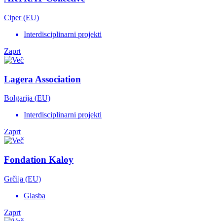
Ciper (EU)
Interdisciplinarni projekti
Zaprt
Lagera Association
Bolgarija (EU)
Interdisciplinarni projekti
Zaprt
Fondation Kaloy
Grčija (EU)
Glasba
Zaprt