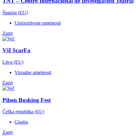
TNT – Centro Internacional de Investigación Teatral
Španija (EU)
Uprizoritvene umetnosti
Zaprt
VšĮ ScarFa
Litva (EU)
Vizualne umetnosti
Zaprt
Pilsen Busking Fest
Češka republika (EU)
Glasba
Zaprt