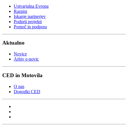
Ustvarjalna Evropa
Razpisi
Iskanje partnerjev
Podprti projekti
Pomoč in podpora
Aktualno
Novice
Arhiv e-novic
CED in Motovila
O nas
Dogodki CED