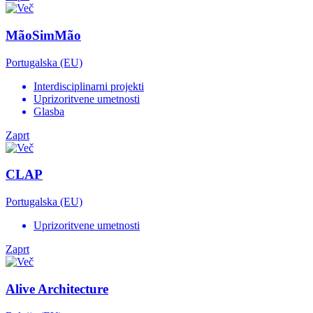
MãoSimMão
Portugalska (EU)
Interdisciplinarni projekti
Uprizoritvene umetnosti
Glasba
Zaprt
CLAP
Portugalska (EU)
Uprizoritvene umetnosti
Zaprt
Alive Architecture