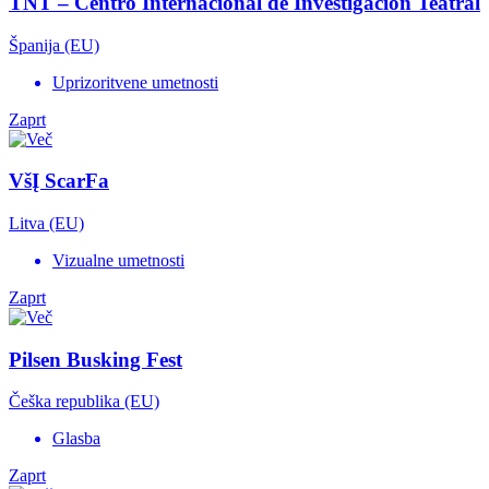
TNT – Centro Internacional de Investigación Teatral
Španija (EU)
Uprizoritvene umetnosti
Zaprt
VšĮ ScarFa
Litva (EU)
Vizualne umetnosti
Zaprt
Pilsen Busking Fest
Češka republika (EU)
Glasba
Zaprt