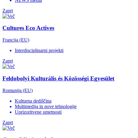
NEWS media
Zaprt
Cultures Eco Actives
Francija (EU)
Interdisciplinarni projekti
Zaprt
Feldobolyi Kulturális és Közösségi Egyesület
Romunija (EU)
Kulturna dediščina
Multimedija in nove tehnologije
Uprizoritvene umetnosti
Zaprt