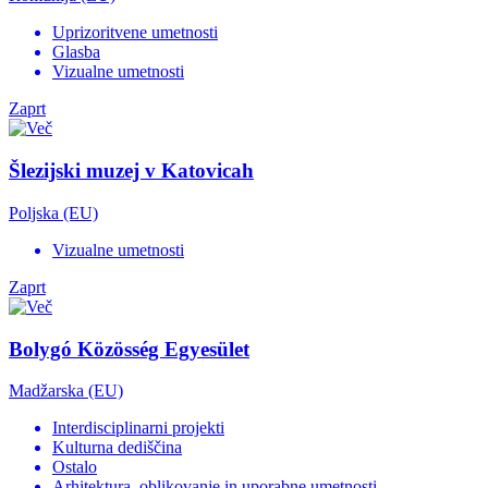
Uprizoritvene umetnosti
Glasba
Vizualne umetnosti
Zaprt
Šlezijski muzej v Katovicah
Poljska (EU)
Vizualne umetnosti
Zaprt
Bolygó Közösség Egyesület
Madžarska (EU)
Interdisciplinarni projekti
Kulturna dediščina
Ostalo
Arhitektura, oblikovanje in uporabne umetnosti