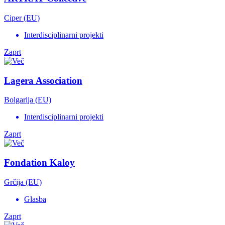
Ciper (EU)
Interdisciplinarni projekti
Zaprt
Lagera Association
Bolgarija (EU)
Interdisciplinarni projekti
Zaprt
Fondation Kaloy
Grčija (EU)
Glasba
Zaprt