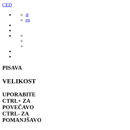
Preskoči
CED
to
sl
vsebine
en
PISAVA
VELIKOST
UPORABITE
CTRL+
ZA
POVEČAVO
CTRL-
ZA
POMANJŠAVO