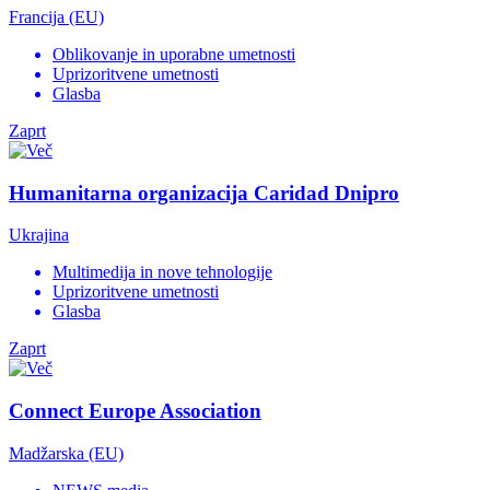
Francija (EU)
Oblikovanje in uporabne umetnosti
Uprizoritvene umetnosti
Glasba
Zaprt
Humanitarna organizacija Caridad Dnipro
Ukrajina
Multimedija in nove tehnologije
Uprizoritvene umetnosti
Glasba
Zaprt
Connect Europe Association
Madžarska (EU)