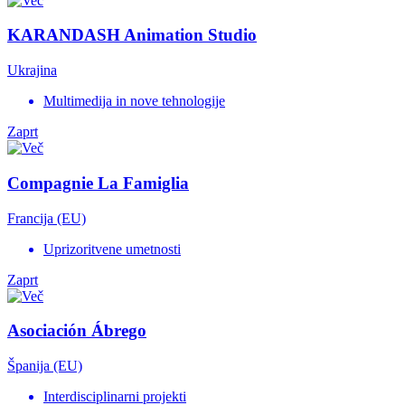
KARANDASH Animation Studio
Ukrajina
Multimedija in nove tehnologije
Zaprt
Compagnie La Famiglia
Francija (EU)
Uprizoritvene umetnosti
Zaprt
Asociación Ábrego
Španija (EU)
Interdisciplinarni projekti