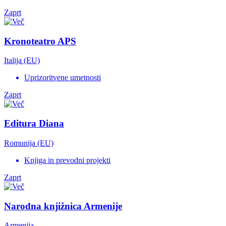
Zaprt
Kronoteatro APS
Italija (EU)
Uprizoritvene umetnosti
Zaprt
Editura Diana
Romunija (EU)
Knjiga in prevodni projekti
Zaprt
Narodna knjižnica Armenije
Armenija