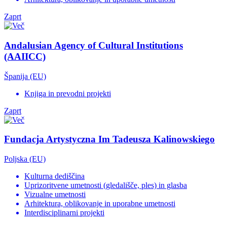
Zaprt
Andalusian Agency of Cultural Institutions
(AAIICC)
Španija (EU)
Knjiga in prevodni projekti
Zaprt
Fundacja Artystyczna Im Tadeusza Kalinowskiego
Poljska (EU)
Kulturna dediščina
Uprizoritvene umetnosti (gledališče, ples) in glasba
Vizualne umetnosti
Arhitektura, oblikovanje in uporabne umetnosti
Interdisciplinarni projekti