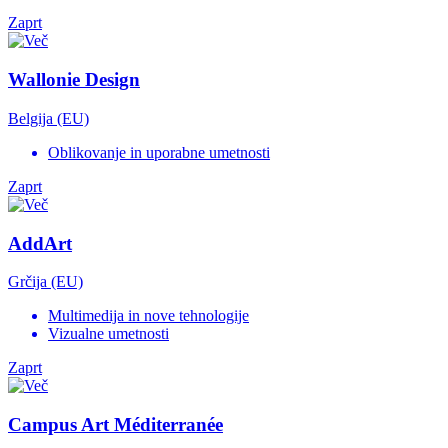
Zaprt
Wallonie Design
Belgija (EU)
Oblikovanje in uporabne umetnosti
Zaprt
AddArt
Grčija (EU)
Multimedija in nove tehnologije
Vizualne umetnosti
Zaprt
Campus Art Méditerranée