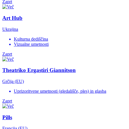
Zaprt
Art Hub
Ukrajina
Kulturna dediščina
Vizualne umetnosti
Zaprt
Theatriko Ergastiri Giannitson
Grčija (EU)
Uprizoritvene umetnosti (gledališče, ples) in glasba
Zaprt
Pills
Francija (EU)