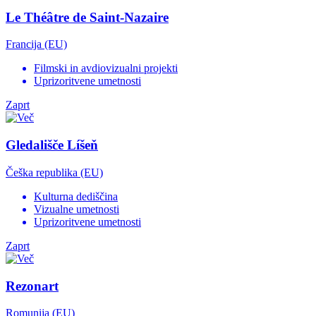
Le Théâtre de Saint-Nazaire
Francija (EU)
Filmski in avdiovizualni projekti
Uprizoritvene umetnosti
Zaprt
Gledališče Líšeň
Češka republika (EU)
Kulturna dediščina
Vizualne umetnosti
Uprizoritvene umetnosti
Zaprt
Rezonart
Romunija (EU)