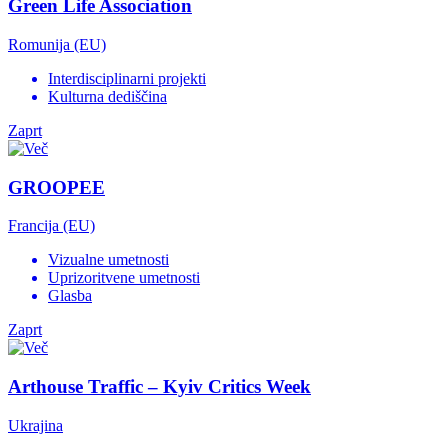
Green Life Association
Romunija (EU)
Interdisciplinarni projekti
Kulturna dediščina
Zaprt
GROOPEE
Francija (EU)
Vizualne umetnosti
Uprizoritvene umetnosti
Glasba
Zaprt
Arthouse Traffic – Kyiv Critics Week
Ukrajina