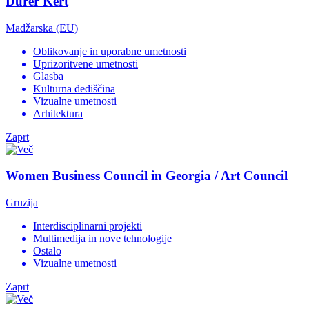
Dürer Kert
Madžarska (EU)
Oblikovanje in uporabne umetnosti
Uprizoritvene umetnosti
Glasba
Kulturna dediščina
Vizualne umetnosti
Arhitektura
Zaprt
Women Business Council in Georgia / Art Council
Gruzija
Interdisciplinarni projekti
Multimedija in nove tehnologije
Ostalo
Vizualne umetnosti
Zaprt