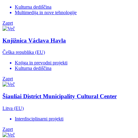
Kulturna dediščina
Multimedija in nove tehnologije
Zaprt
Knjižnica Václava Havla
Češka republika (EU)
Knjiga in prevodni projekti
Kulturna dediščina
Zaprt
Šiauliai District Municipality Cultural Center
Litva (EU)
Interdisciplinarni projekti
Zaprt