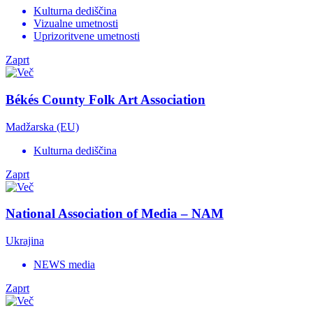
Kulturna dediščina
Vizualne umetnosti
Uprizoritvene umetnosti
Zaprt
Békés County Folk Art Association
Madžarska (EU)
Kulturna dediščina
Zaprt
National Association of Media – NAM
Ukrajina
NEWS media
Zaprt