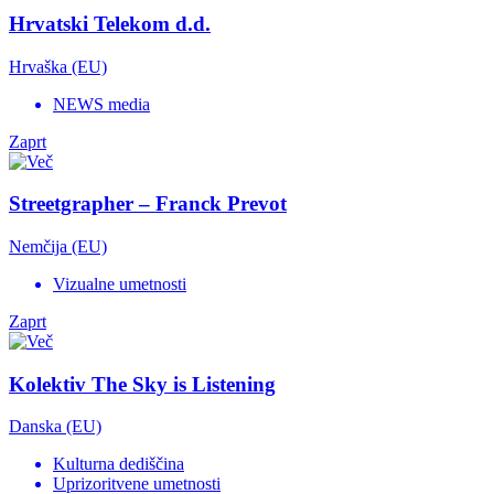
Hrvatski Telekom d.d.
Hrvaška (EU)
NEWS media
Zaprt
Streetgrapher – Franck Prevot
Nemčija (EU)
Vizualne umetnosti
Zaprt
Kolektiv The Sky is Listening
Danska (EU)
Kulturna dediščina
Uprizoritvene umetnosti