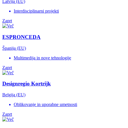
Latvija (EU)
Interdisciplinarni projekti
Zaprt
ESPRONCEDA
Španija (EU)
Multimedija in nove tehnologije
Zaprt
Designregio Kortrijk
Belgija (EU)
Oblikovanje in uporabne umetnosti
Zaprt