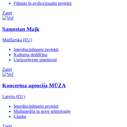
Filmski in avdiovizualni projekti
Zaprt
Samostan Majk
Madžarska (EU)
Interdisciplinarni projekti
Kulturna dediščina
Uprizoritvene umetnosti
Zaprt
Koncertna agencija MŪZA
Latvija (EU)
Interdisciplinarni projekti
Multimedija in nove tehnologije
Glasba
Zaprt