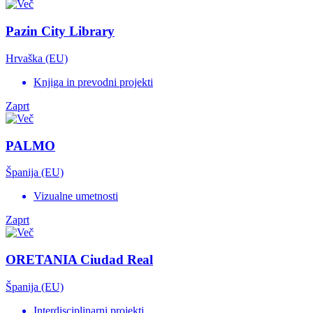
Pazin City Library
Hrvaška (EU)
Knjiga in prevodni projekti
Zaprt
PALMO
Španija (EU)
Vizualne umetnosti
Zaprt
ORETANIA Ciudad Real
Španija (EU)
Interdisciplinarni projekti