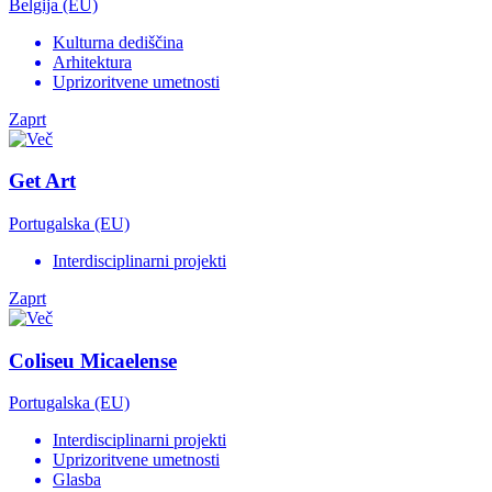
Belgija (EU)
Kulturna dediščina
Arhitektura
Uprizoritvene umetnosti
Zaprt
Get Art
Portugalska (EU)
Interdisciplinarni projekti
Zaprt
Coliseu Micaelense
Portugalska (EU)
Interdisciplinarni projekti
Uprizoritvene umetnosti
Glasba