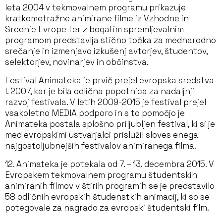
leta 2004
v tekmovalnem programu prikazuje
kratkometražne animirane filme iz Vzhodne in
Srednje Evrope ter z bogatim spremljevalnim
programom predstavlja stično točka za mednarodno
srečanje in izmenjavo izkušenj avtorjev, študentov,
selektorjev, novinarjev in občinstva.
Festival Animateka je prvič prejel evropska sredstva
l. 2007, kar je bila odlična popotnica za nadaljnji
razvoj festivala. V letih 2009-2015 je festival prejel
vsakoletno MEDIA podporo in s to pomočjo je
Animateka postala splošno priljubljen festival, ki si je
med evropskimi ustvarjalci prislužil sloves enega
najgostoljubnejših festivalov animiranega filma.
12. Animateka je potekala od 7. – 13. decembra 2015. V
Evropskem tekmovalnem programu študentskih
animiranih filmov v štirih programih se je predstavilo
58 odličnih evropskih študenstkih animacij, ki so se
potegovale za nagrado za evropski študentski film.