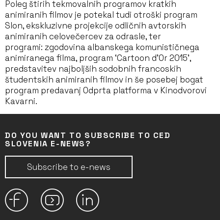
Poleg štirih tekmovalnih programov kratkih
animiranih filmov je potekal tudi otroški program
Slon, ekskluzivne projekcije odličnih avtorskih
animiranih celovečercev za odrasle, ter
programi: zgodovina albanskega komunističnega
animiranega filma, program ‘Cartoon d’Or 2015’,
predstavitev najboljših sodobnih francoskih
študentskih animiranih filmov in še posebej bogat
program predavanj Odprta platforma v Kinodvorovi
Kavarni.
DO YOU WANT TO SUBSCRIBE TO CED
SLOVENIA E-NEWS?
Subscribe to e-news